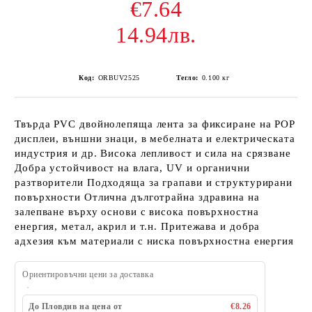
€7.64
14.94лв.
Код:
ORBUV2525
Тегло:
0.100
кг
Твърда PVC двойнолепяща лента за фиксиране на POP
дисплеи, външни знаци, в мебелната и електрическата
индустрия и др. Висока лепливост и сила на срязване
Добра устойчивост на влага, UV и органични
разтворители Подходяща за грапави и структурирани
повърхности Отлична дълготрайна здравина на
залепване върху основи с висока повърхностна
енергия, метал, акрил и т.н. Притежава и добра
адхезия към материали с ниска повърхностна енергия
Ориентировъчни цени за доставка
До Пловдив на цена от
€8.26