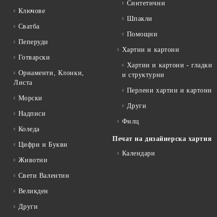
Синтетични
Ключове
Шпакли
Сватба
Помощни
Пеперуди
Хартии и картони
Готварски
Хартии и картони - гладки
Орнаменти, Клонки,
и структурни
Листа
Перлени хартии и картони
Морски
Други
Надписи
Филц
Коледа
Печат на дизайнерска хартия
Цифри и Букви
Календари
Животни
Свети Валентин
Великден
Други