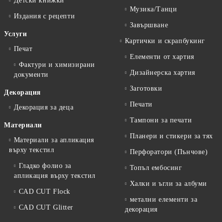
Детски книжки
Музика/Танци
Издания с рецепти
Завършване
Услуги
Картички и скрапбукинг
Печат
Елементи от хартия
Фактури и химизирани
Дизайнерска хартия
документи
Заготовки
Декорация
Печати
Декорация за деца
Тампони за печати
Материали
Планери и стикери за тях
Материали за апликация
върху текстил
Перфоратори (Пънчове)
Гладко фолио за
Топъл ембосинг
апликация върху текстил
Халки и ъгли за албуми
CAD CUT Flock
метални елементи за
CAD CUT Glitter
декорация