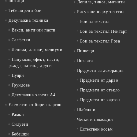
ножици
Лепила, тикса, магнити
Тебеширени бои
Рисуване върху текстил
Декупажна техника
Бои за текстил
Вакси, антични пасти
Бои за текстил Пентарт
Салфетки
Бои за текстил Роза
Лепила, лакове, медиуми
Пишещи
Напукващ ефект, пасти,
Позлата
ръжда, патина, други
Предмети за декорация
Пудри
Предмети от дърво
Грундове
Предмети от стъкло
Декупажна хартия А4
Предмети от картон
Елементи от бирен картон
Шаблони
Рамки
Четки и помощни
Силуети
Естествен косъм
Бебешки