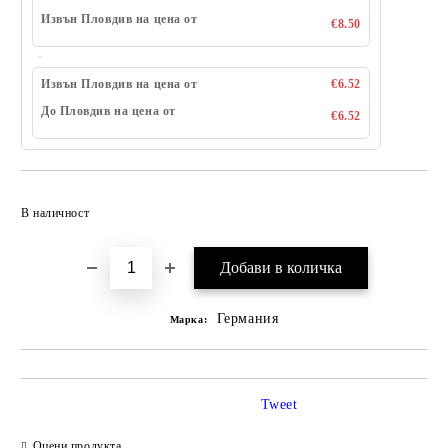
Извън Пловдив на цена от
€8.50
Извън Пловдив на цена от
€6.52
До Пловдив на цена от
€6.52
Добави в желани
В наличност
Германия
Марка:
Tweet
Оцени продукта