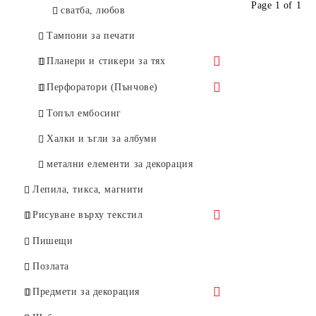
Page 1 of 1
Завършване
сватба, любов
Тампони за печати
Планери и стикери за тях
Стикери за планери
Перфоратори (Пънчове)
Планери
Ъглови перфоратори
Топъл ембосинг
Халки и ъгли за албуми
метални елементи за декорация
Лепила, тикса, магнити
Рисуване върху текстил
Бои за текстил
Пишещи
Боя за светъл текстил
Позлата
Бои за текстил Пентарт
Боя за тъмен текстил
Предмети за декорация
Бои за текстил Роза