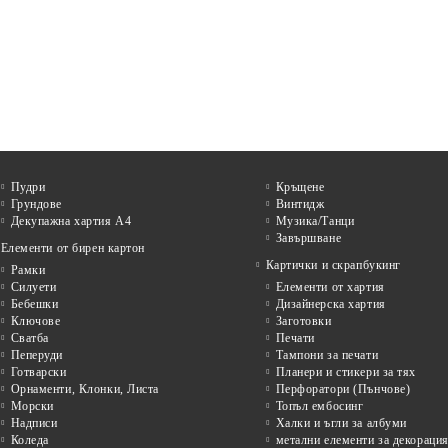
Пудри
Кръщене
Грундове
Винтидж
Декупажна хартия А4
Музика/Танци
Завършване
Елементи от бирен картон
Картички и скрапбукинг
Рамки
Силуети
Елементи от хартия
Бебешки
Дизайнерска хартия
Ключове
Заготовки
Сватба
Печати
Пеперуди
Тампони за печати
Готварски
Планери и стикери за тях
Орнаменти, Клонки, Листа
Перфоратори (Пънчове)
Морски
Топъл ембосинг
Надписи
Халки и ъгли за албуми
Коледа
метални елементи за декораци