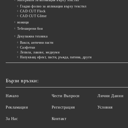
Материали за апликация върху текстил
Гладко фолио за апликация върху текстил
CAD CUT Flock
CAD CUT Glitter
ножици
Тебеширени бои
Декупажна техника
Вакси, антични пасти
Салфетки
Лепила, лакове, медиуми
Напукващ ефект, пасти, ръжда, патина, други
Бързи връзки:
Начало
Чести Въпроси
Лични Данни
Рекламации
Регистрация
Условия
За Нас
Контакт