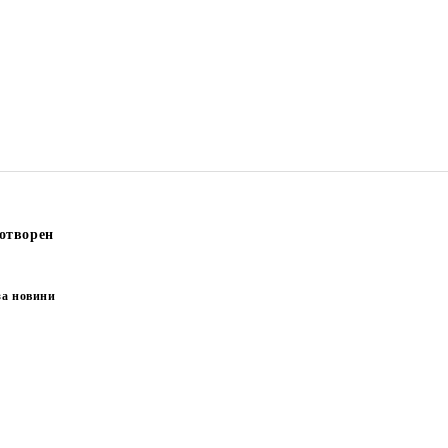
отворен
за новини