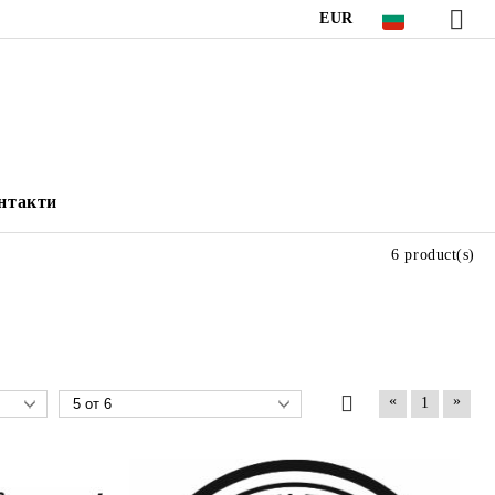
EUR
нтакти
6 product(s)
«
»
1