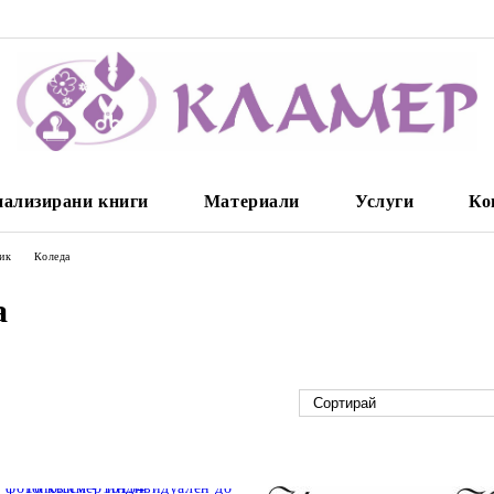
нализирани книги
Материали
Услуги
Ко
зик
Коледа
а