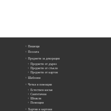
Пишещи
Позлата
Предмети за декорация
Предмети от дърво
Предмети от стъкло
Предмети от картон
Шаблони
Четки и помощни
Естествен косъм
Синтетични
Шпакли
Помощни
я
Хартии и картони