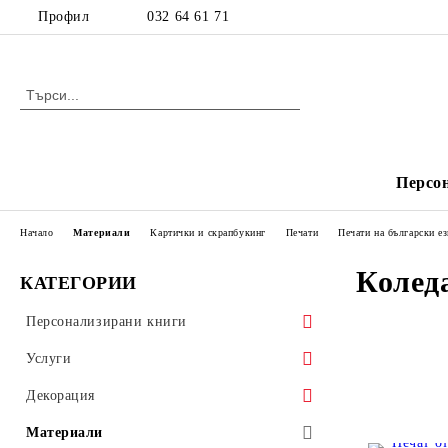
Профил
032 64 61 71
Персо
Начало
Материали
Картички и скрапбукинг
Печати
Печати на български е
Колед
КАТЕГОРИИ
Персонализирани книги
Детски книжки
Услуги
Издания с рецепти
Печат
Декорация
Фактури и химизирани документи
Декорация за деца
Материали