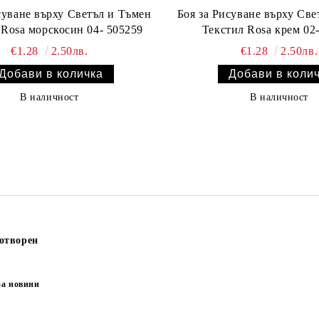
суване върху Светъл и Тъмен
Боя за Рисуване върху Све
Текстил Rosa морскосин 04- 505259
Текстил Rosa к
€1.28
2.50лв.
€1.28
2.50лв.
В наличност
В наличност
отворен
за новини