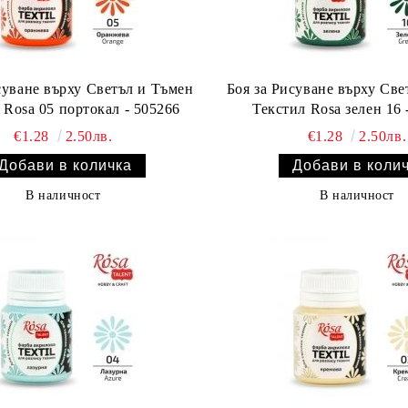
суване върху Светъл и Тъмен
Боя за Рисуване върху Све
Текстил Rosa 05 портокал - 505266
Текстил 
€1.28
2.50лв.
€1.28
2.50лв.
В наличност
В наличност