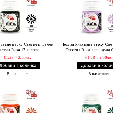
суване върху Светъл и Тъмен
Боя за Рисуване върху Све
Текстил Rosa 17 кафяво
Те
€1.28
2.50лв.
€1.28
2.50лв.
В наличност
В наличност