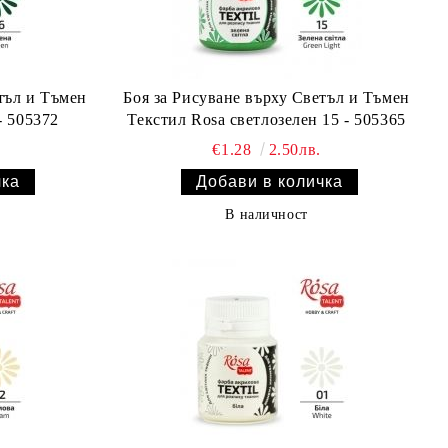
тъл и Тъмен
Боя за Рисуване върху Светъл и Тъмен
Rosa зелен 16 - 505372
Текстил Rosa светлозелен 15 - 505365
€1.28
2.50лв.
В наличност