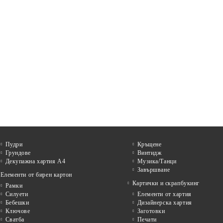
Пудри
Кръщене
Грундове
Винтидж
Декупажна хартия А4
Музика/Танци
Завършване
Елементи от бирен картон
Картички и скрапбукинг
Рамки
Силуети
Елементи от хартия
Бебешки
Дизайнерска хартия
Ключове
Заготовки
Сватба
Печати