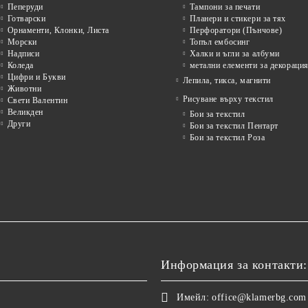
Пеперуди
Тампони за печати
Готварски
Планери и стикери за тях
Орнаменти, Клонки, Листа
Перфоратори (Пънчове)
Морски
Топъл ембосинг
Надписи
Халки и ъгли за албуми
Коледа
метални елементи за декораци
Цифри и Букви
Лепила, тикса, магнити
Животни
Рисуване върху текстил
Свети Валентин
Великден
Бои за текстил
Други
Бои за текстил Пентарт
Бои за текстил Роза
Информация за контакти:
Имейл:
office@klamerbg.com