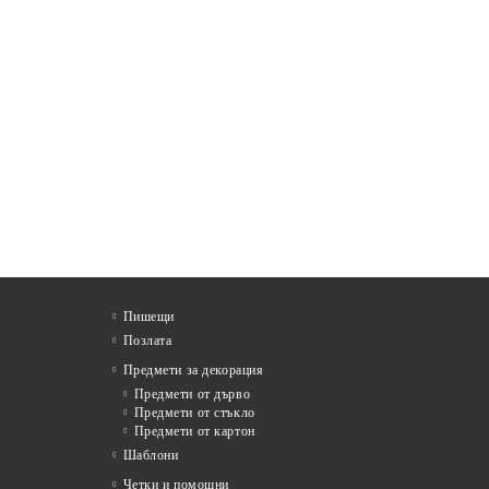
Пишещи
Позлата
Предмети за декорация
Предмети от дърво
Предмети от стъкло
Предмети от картон
Шаблони
Четки и помощни