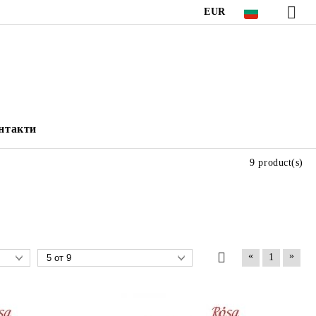
EUR
нтакти
9 product(s)
«
»
1