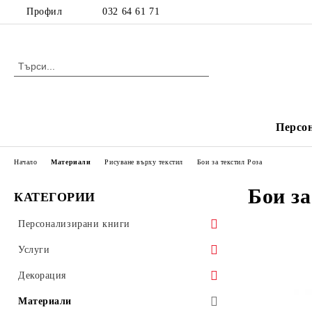
Профил
032 64 61 71
Персо
Начало
Материали
Рисуване върху текстил
Бои за текстил Роза
Бои за
КАТЕГОРИИ
Персонализирани книги
Детски книжки
Услуги
Издания с рецепти
Печат
Декорация
Фактури и химизирани документи
Декорация за деца
Материали