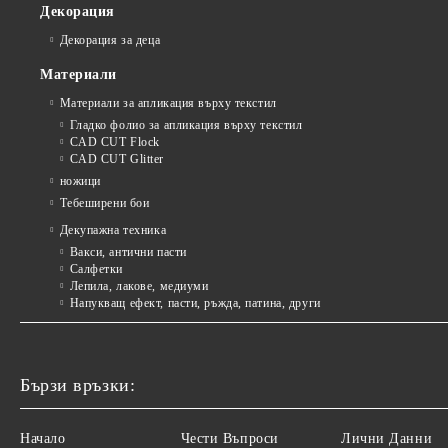
Декорация
Декорация за деца
Материали
Материали за апликация върху текстил
Гладко фолио за апликация върху текстил
CAD CUT Flock
CAD CUT Glitter
ножици
Тебеширени бои
Декупажна техника
Вакси, антични пасти
Салфетки
Лепила, лакове, медиуми
Напукващ ефект, пасти, ръжда, патина, други
Бързи връзки:
Начало
Чести Въпроси
Лични Данни