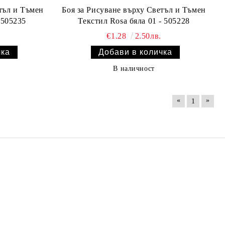
тъл и Тъмен
Боя за Рисуване върху Светъл и Тъмен
рем 02-505235
Текстил Rosa бяла 01 - 505228
€1.28
2.50лв.
В наличност
«
»
1