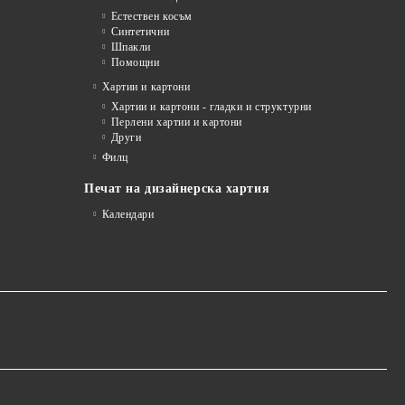
Естествен косъм
Синтетични
Шпакли
Помощни
я
Хартии и картони
Хартии и картони - гладки и структурни
Перлени хартии и картони
Други
Филц
Печат на дизайнерска хартия
Календари