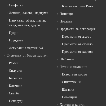
Салфетки
Бои за текстил Роза
Лепила, лакове, медиуми
Пишещи
Напукващ ефект, пасти,
Позлата
ръжда, патина, други
Предмети за декорация
Пудри
Предмети от дърво
Грундове
Предмети от стъкло
Декупажна хартия А4
Предмети от картон
Елементи от бирен картон
Шаблони
Рамки
Четки и помощни
Силуети
Естествен косъм
Бебешки
Синтетични
Ключове
Шпакли
Сватба
Помощни
Пеперуди
Хартии и картони