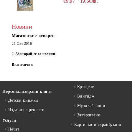
€9.97
19.50лв.
Новини
Магазинът е отворен
21 Окт 2016
Абонирай се за новини
Виж всички
Кръщене
Персонализирани книги
Винтидж
Детски книжки
Музика/Танци
Издания с рецепти
Завършване
Услуги
Картички и скрапбукинг
Печат