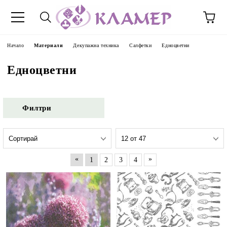
Начало
Материали
Декупажна техника
Салфетки
Едноцветни
Едноцветни
Филтри
«
»
1
2
3
4