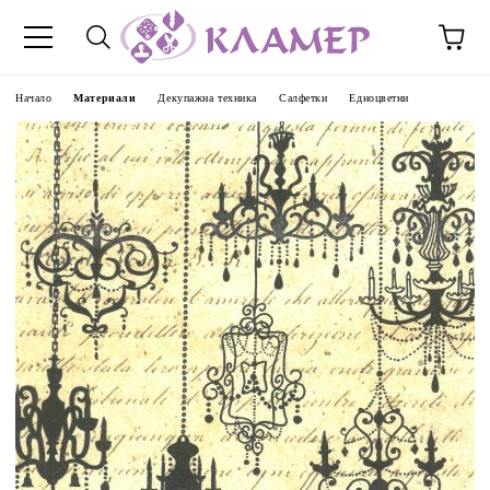
Начало
Материали
Декупажна техника
Салфетки
Едноцветни