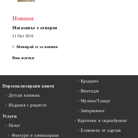
Новини
Магазинът е отворен
21 Окт 2016
Абонирай се за новини
Виж всички
Кръщене
Персонализирани книги
Винтидж
Детски книжки
Музика/Танци
Издания с рецепти
Завършване
Услуги
Картички и скрапбукинг
Печат
Елементи от хартия
Фактури и химизирани