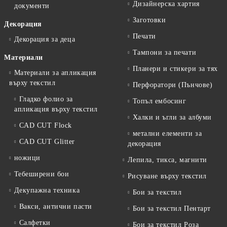
Дизайнерска хартия
документи
Заготовки
Декорация
Печати
Декорация за деца
Тампони за печати
Материали
Планери и стикери за тях
Материали за апликация
върху текстил
Перфоратори (Пънчове)
Гладко фолио за
Топъл ембосинг
апликация върху текстил
Халки и ъгли за албуми
CAD CUT Flock
метални елементи за
CAD CUT Glitter
декорация
ножици
Лепила, тикса, магнити
Тебеширени бои
Рисуване върху текстил
Декупажна техника
Бои за текстил
Вакси, антични пасти
Бои за текстил Пентарт
Салфетки
Бои за текстил Роза