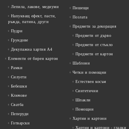
Лепила, лакове, медиуми
Пишещи
Напукващ ефект, пасти,
Позлата
ръжда, патина, други
Предмети за декорация
Пудри
Предмети от дърво
Грундове
Предмети от стъкло
Декупажна хартия А4
Предмети от картон
Елементи от бирен картон
Шаблони
Рамки
Четки и помощни
Силуети
Естествен косъм
Бебешки
Синтетични
Ключове
Шпакли
Сватба
Помощни
Пеперуди
Хартии и картони
Готварски
Хартии и картони - гладки