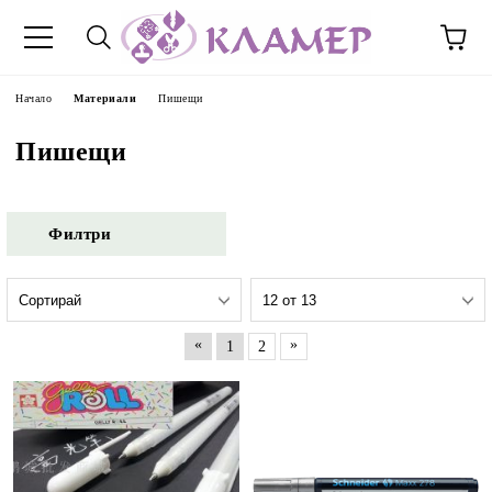
Начало
Материали
Пишещи
Пишещи
Филтри
«
»
1
2