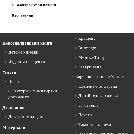
Абонирай се за новини
Виж всички
Кръщене
Персонализирани книги
Винтидж
Детски книжки
Музика/Танци
Издания с рецепти
Завършване
Услуги
Картички и скрапбукинг
Печат
Елементи от хартия
Фактури и химизирани
Дизайнерска хартия
документи
Заготовки
Декорация
Печати
Декорация за деца
Тампони за печати
Материали