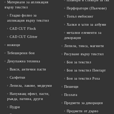
Планери и стикери за тях
Материали за апликация
върху текстил
Перфоратори (Пънчове)
Гладко фолио за
Топъл ембосинг
апликация върху текстил
Халки и ъгли за албуми
CAD CUT Flock
метални елементи за
CAD CUT Glitter
декорация
ножици
Лепила, тикса, магнити
Тебеширени бои
Рисуване върху текстил
Декупажна техника
Бои за текстил
Вакси, антични пасти
Бои за текстил Пентарт
Салфетки
Бои за текстил Роза
Лепила, лакове, медиуми
Пишещи
Напукващ ефект, пасти,
Позлата
ръжда, патина, други
Предмети за декорация
Пудри
Предмети от дърво