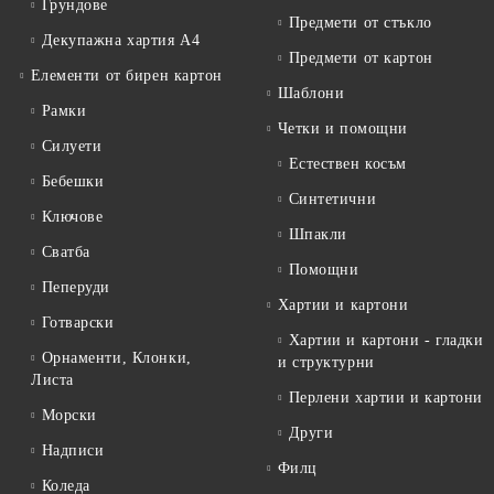
Грундове
Предмети от стъкло
Декупажна хартия А4
Предмети от картон
Елементи от бирен картон
Шаблони
Рамки
Четки и помощни
Силуети
Естествен косъм
Бебешки
Синтетични
Ключове
Шпакли
Сватба
Помощни
Пеперуди
Хартии и картони
Готварски
Хартии и картони - гладки
Орнаменти, Клонки,
и структурни
Листа
Перлени хартии и картони
Морски
Други
Надписи
Филц
Коледа