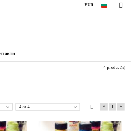
EUR
нтакти
4 product(s)
«
»
1