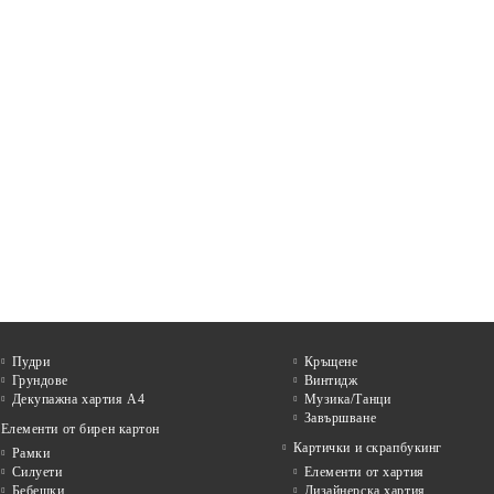
Пудри
Кръщене
Грундове
Винтидж
Декупажна хартия А4
Музика/Танци
Завършване
Елементи от бирен картон
Картички и скрапбукинг
Рамки
Силуети
Елементи от хартия
Бебешки
Дизайнерска хартия