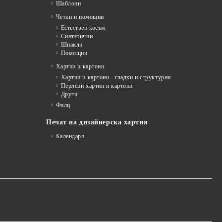
Шаблони
Четки и помощни
Естествен косъм
Синтетични
Шпакли
Помощни
я
Хартии и картони
Хартии и картони - гладки и структурни
Перлени хартии и картони
Други
Филц
Печат на дизайнерска хартия
Календари