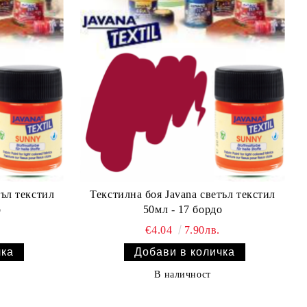
тъл текстил
Текстилна боя Javana светъл текстил
о
50мл - 17 бордо
€4.04
7.90лв.
В наличност