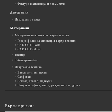
Фактури и химизирани документи
Декорация
Декорация за деца
Материали
Материали за апликация върху текстил
Гладко фолио за апликация върху текстил
CAD CUT Flock
CAD CUT Glitter
ножици
Тебеширени бои
Декупажна техника
Вакси, антични пасти
Салфетки
Лепила, лакове, медиуми
Напукващ ефект, пасти, ръжда, патина, други
Бързи връзки: