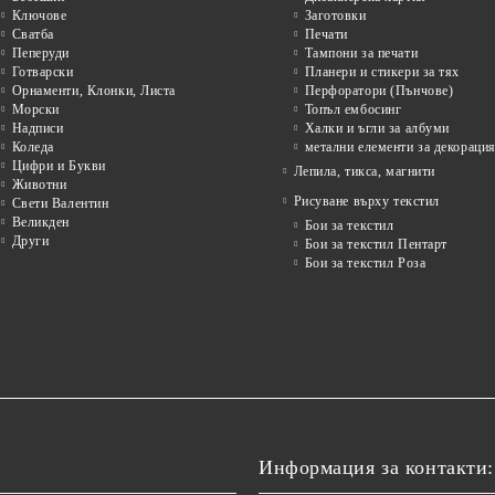
Ключове
Заготовки
Сватба
Печати
Пеперуди
Тампони за печати
Готварски
Планери и стикери за тях
Орнаменти, Клонки, Листа
Перфоратори (Пънчове)
Морски
Топъл ембосинг
Надписи
Халки и ъгли за албуми
Коледа
метални елементи за декораци
Цифри и Букви
Лепила, тикса, магнити
Животни
Рисуване върху текстил
Свети Валентин
Великден
Бои за текстил
Други
Бои за текстил Пентарт
Бои за текстил Роза
Информация за контакти: