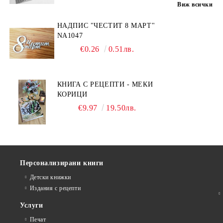
Виж всички
НАДПИС "ЧЕСТИТ 8 МАРТ"
NA1047
€0.26
0.51лв.
КНИГА С РЕЦЕПТИ - МЕКИ
КОРИЦИ
€9.97
19.50лв.
Персонализирани книги
Детски книжки
Издания с рецепти
Услуги
Печат