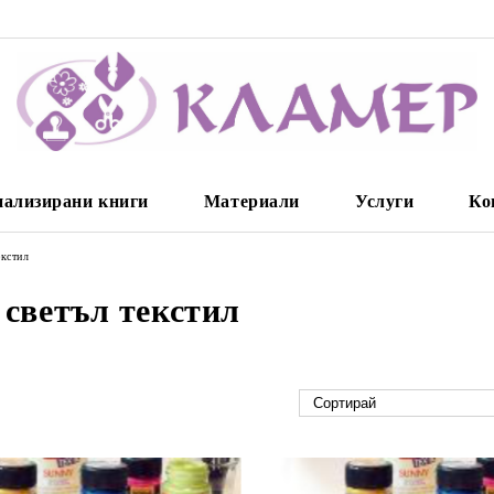
нализирани книги
Материали
Услуги
Ко
екстил
 светъл текстил