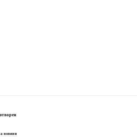
отворен
за новини