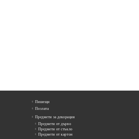
Пишещи
Позлата
Предмети за декорация
Предмети от дърво
Предмети от стъкло
Предмети от картон