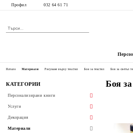
Профил
032 64 61 71
Персо
Начало
Материали
Рисуване върху текстил
Бои за текстил
Боя за светъл т
Боя за
КАТЕГОРИИ
Персонализирани книги
Детски книжки
Услуги
Издания с рецепти
Печат
Декорация
Фактури и химизирани документи
Декорация за деца
Материали