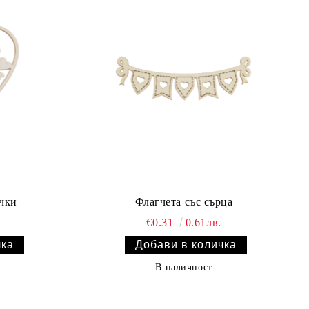
ички
Флагчета със сърца
€0.31
0.61лв.
В наличност