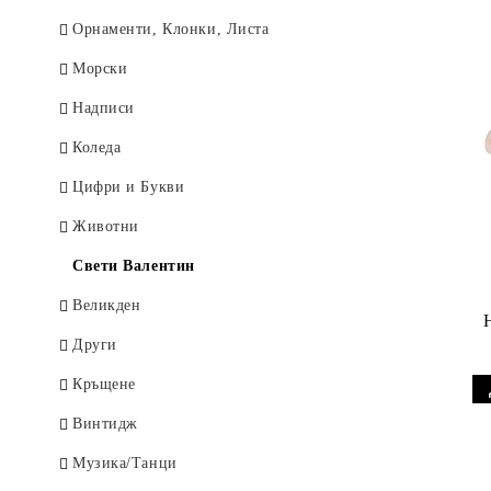
Животни / Птици
Орнаменти, Клонки, Листа
Любов / Сватба
Морски
Море
Надписи
Цветя / Растения
Коледа
Музика
Цифри и Букви
Пътуване / Градове
Животни
Репродукции
Свети Валентин
Коледа
Великден
Други
Кръщене
Винтидж
Музика/Танци