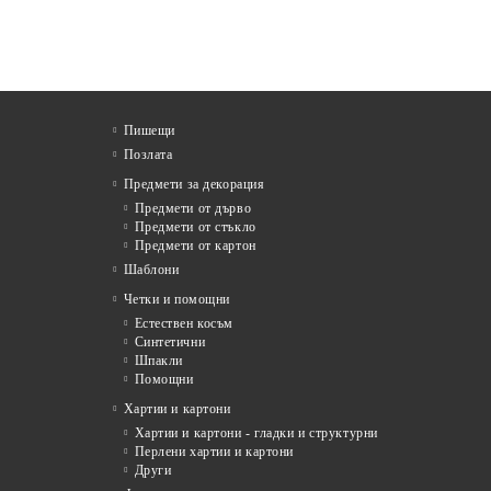
Пишещи
Позлата
Предмети за декорация
Предмети от дърво
Предмети от стъкло
Предмети от картон
Шаблони
Четки и помощни
Естествен косъм
Синтетични
Шпакли
Помощни
я
Хартии и картони
Хартии и картони - гладки и структурни
Перлени хартии и картони
Други