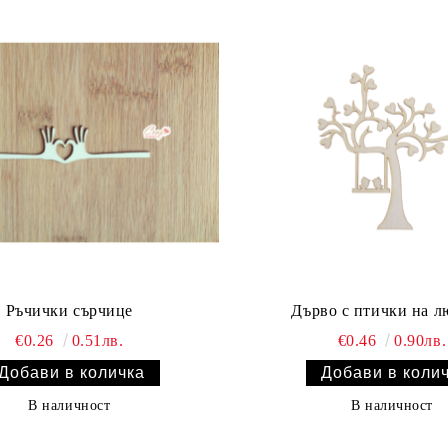
Ръчички сърчице
Дърво с птички на л
€0.26
0.51лв.
€0.46
0.90лв.
В наличност
В наличност