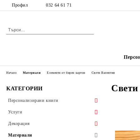
Профил
032 64 61 71
Персо
Начало
Материали
Елементи от бирен картон
Свети Валентин
Свети
КАТЕГОРИИ
Персонализирани книги
Детски книжки
Услуги
Издания с рецепти
Печат
Декорация
Фактури и химизирани документи
Декорация за деца
Материали