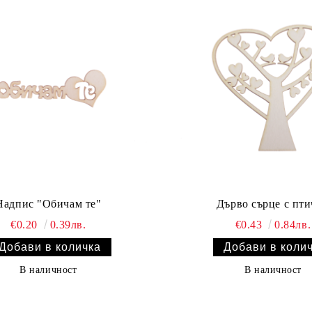
Надпис "Обичам те"
Дърво сърце с пт
€0.20
0.39лв.
€0.43
0.84лв.
В наличност
В наличност