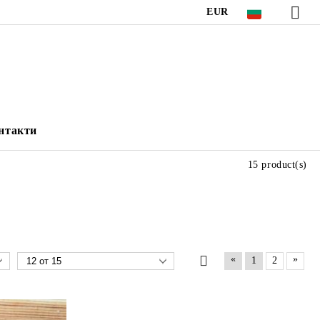
EUR
нтакти
15 product(s)
«
»
1
2