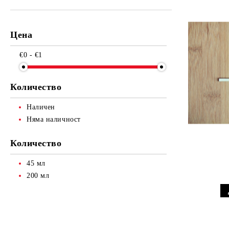
Други
Сватба / Любов
Цена
Други
€0 - €1
Количество
Наличен
Няма наличност
Количество
45 мл
200 мл