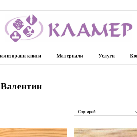
нализирани книги
Материали
Услуги
Ко
 Валентин