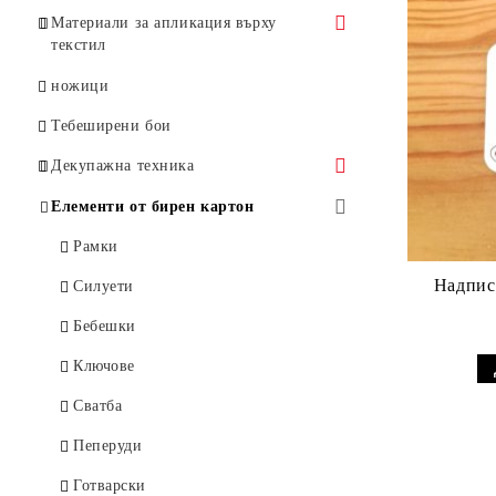
Материали за апликация върху
текстил
Гладко фолио за апликация върху
ножици
текстил
Тебеширени бои
CAD CUT Flock
Декупажна техника
CAD CUT Glitter
Вакси, антични пасти
Елементи от бирен картон
Салфетки
Рамки
Надпис
Африка
Лепила, лакове, медиуми
Силуети
Бебета / Деца
Напукващ ефект, пасти, ръжда,
Бебешки
патина, други
Великден
Ключове
Пудри
Винтидж / Ангели
Сватба
Грундове
Едноцветни
Пеперуди
Декупажна хартия А4
Кухня / Храна / Напитки
Готварски