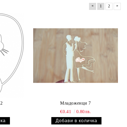
«
»
1
2
 2
Младоженци 7
€0.41
0.80лв.