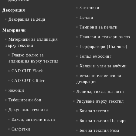
Заготовки
Декорация
Печати
Декорация за деца
Тампони за печати
Материали
Планери и стикери за тях
Материали за апликация
върху текстил
Перфоратори (Пънчове)
Гладко фолио за
Топъл ембосинг
апликация върху текстил
Халки и ъгли за албуми
CAD CUT Flock
метални елементи за
CAD CUT Glitter
декорация
ножици
Лепила, тикса, магнити
Тебеширени бои
Рисуване върху текстил
Декупажна техника
Бои за текстил
Вакси, антични пасти
Бои за текстил Пентарт
Салфетки
Бои за текстил Роза