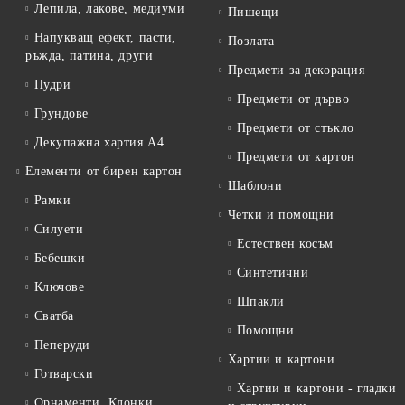
Лепила, лакове, медиуми
Пишещи
Напукващ ефект, пасти,
Позлата
ръжда, патина, други
Предмети за декорация
Пудри
Предмети от дърво
Грундове
Предмети от стъкло
Декупажна хартия А4
Предмети от картон
Елементи от бирен картон
Шаблони
Рамки
Четки и помощни
Силуети
Естествен косъм
Бебешки
Синтетични
Ключове
Шпакли
Сватба
Помощни
Пеперуди
Хартии и картони
Готварски
Хартии и картони - гладки
Орнаменти, Клонки,