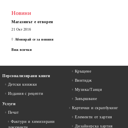
Новини
Магазинът е отворен
21 Окт 2016
Абонирай се за новини
Виж всички
Кръщене
Персонализирани книги
Винтидж
Детски книжки
Музика/Танци
Издания с рецепти
Завършване
Услуги
Картички и скрапбукинг
Печат
Елементи от хартия
Фактури и химизирани
Дизайнерска хартия
документи