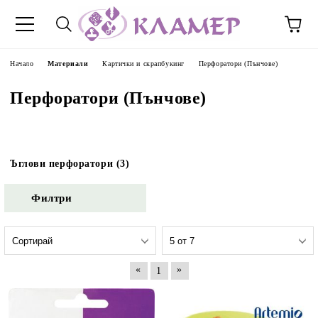
Начало
Материали
Картички и скрапбукинг
Перфоратори (Пънчове)
Перфоратори (Пънчове)
Ъглови перфоратори (3)
Филтри
«
»
1