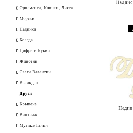
Надпис
Животни / Птици
Орнаменти, Клонки, Листа
Любов / Сватба
Морски
Море
Надписи
Цветя / Растения
Коледа
Музика
Цифри и Букви
Пътуване / Градове
Животни
Репродукции
Свети Валентин
Коледа
Великден
Други
Кръщене
Винтидж
Музика/Танци