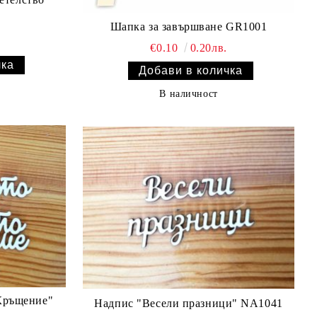
Шапка за завършване GR1001
€0.10
0.20лв.
В наличност
Кръщение"
Надпис "Весели празници" NA1041