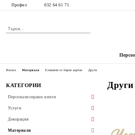
Профил
032 64 61 71
Персо
Начало
Материали
Елементи от бирен картон
Други
Други
КАТЕГОРИИ
Персонализирани книги
Детски книжки
Услуги
Издания с рецепти
Печат
Декорация
Фактури и химизирани документи
Декорация за деца
Материали