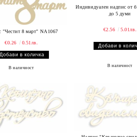
Индивидуален надпис от б
до 5 думи
€2.56
5.01лв.
Надпис "Честит 8 март" NA1067
€0.26
0.51лв.
В наличност
В наличност
Надпис "Кръщелно свид