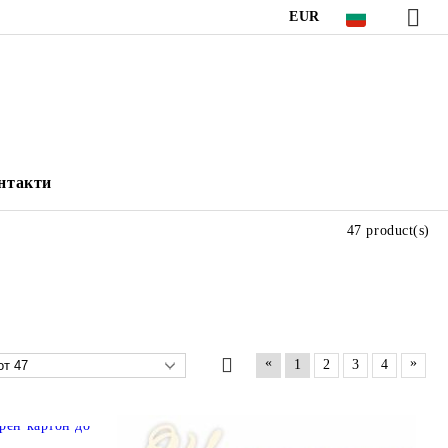
EUR
нтакти
47 product(s)
«
»
1
2
3
4