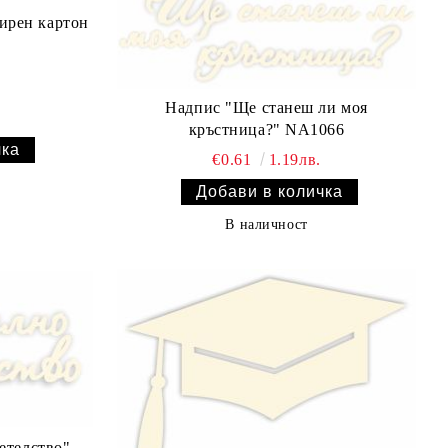
ирен картон
Надпис "Ще станеш ли моя
кръстница?" NA1066
€0.61
1.19лв.
В наличност
етелство"