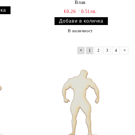
Влак
€0.26
0.51лв.
В наличност
«
»
1
2
3
4