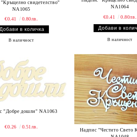
 "Кръщелно свидетелство"
NA1064
NA1065
€0.41
0.80лв.
€0.41
0.80лв.
В наличност
В наличност
Надпис "Добре дошли" NA1063
€0.26
0.51лв.
Надпис "Честито Свето 
NA1048