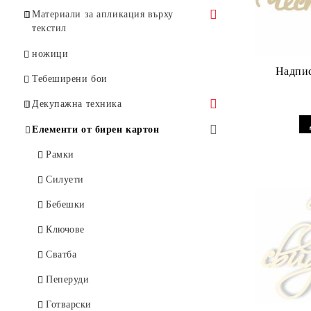
Материали за апликация върху
текстил
Гладко фолио за апликация върху
ножици
текстил
Тебеширени бои
CAD CUT Flock
Декупажна техника
CAD CUT Glitter
Вакси, антични пасти
Елементи от бирен картон
Салфетки
Рамки
Африка
Лепила, лакове, медиуми
Силуети
Бебета / Деца
Напукващ ефект, пасти, ръжда,
Бебешки
патина, други
Великден
Ключове
Пудри
Винтидж / Ангели
Сватба
Грундове
Едноцветни
Пеперуди
Декупажна хартия А4
Кухня / Храна / Напитки
Готварски