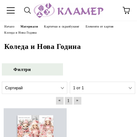
Начало
Материали
Картички и скрапбукинг
Елементи от хартия
Коледа и Нова Година
Коледа и Нова Година
Филтри
«
»
1