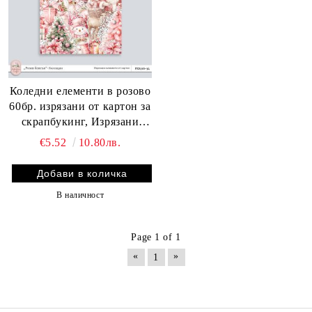
Коледни елементи в розово
60бр. изрязани от картон за
скрапбукинг, Изрязани
розови елементи за Коледа
€5.52
10.80лв.
от картон, Колекция „Розов
блясък“, PXS718-34
В наличност
Page 1 of 1
«
»
1