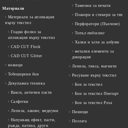
Тампони за печати
Материали
Планери и стикери за тях
Материали за апликация
върху текстил
Перфоратори (Пънчове)
Гладко фолио за
Топъл ембосинг
апликация върху текстил
Халки и ъгли за албуми
CAD CUT Flock
метални елементи за
CAD CUT Glitter
декорация
ножици
Лепила, тикса, магнити
Тебеширени бои
Рисуване върху текстил
Декупажна техника
Бои за текстил
Вакси, антични пасти
Бои за текстил Пентарт
Салфетки
Бои за текстил Роза
Лепила, лакове, медиуми
Пишещи
Напукващ ефект, пасти,
Позлата
ръжда, патина, други