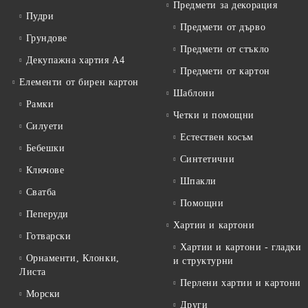
Предмети за декорация
Пудри
Предмети от дърво
Грундове
Предмети от стъкло
Декупажна хартия А4
Предмети от картон
Елементи от бирен картон
Шаблони
Рамки
Четки и помощни
Силуети
Естествен косъм
Бебешки
Синтетични
Ключове
Шпакли
Сватба
Помощни
Пеперуди
Хартии и картони
Готварски
Хартии и картони - гладки
Орнаменти, Клонки,
и структурни
Листа
Перлени хартии и картони
Морски
Други