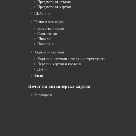
Предмети от стъкло
Предмети от картон
Шаблони
Четки и помощни
Естествен косъм
Синтетични
Шпакли
Помощни
я
Хартии и картони
Хартии и картони - гладки и структурни
Перлени хартии и картони
Други
Филц
Печат на дизайнерска хартия
Календари