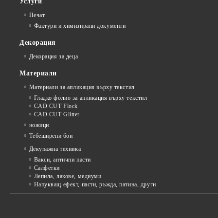
Услуги
Печат
Фактури и химизирани документи
Декорация
Декорация за деца
Материали
Материали за апликация върху текстил
Гладко фолио за апликация върху текстил
CAD CUT Flock
CAD CUT Glitter
ножици
Тебеширени бои
Декупажна техника
Вакси, антични пасти
Салфетки
Лепила, лакове, медиуми
Напукващ ефект, пасти, ръжда, патина, други