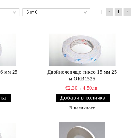
«
»
1
6 мм 25
Двойнолепящо тиксо 15 мм 25
м.ORB1525
€2.30
4.50лв.
В наличност