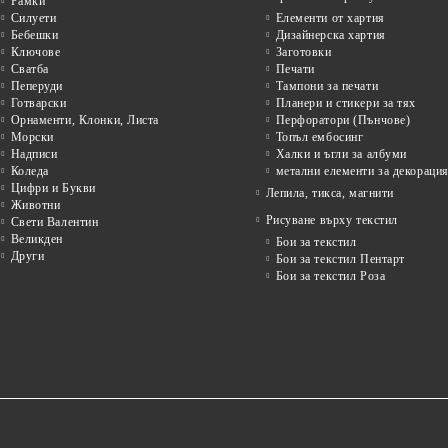
Рамки
Силуети
Елементи от хартия
Бебешки
Дизайнерска хартия
Ключове
Заготовки
Сватба
Печати
Пеперуди
Тампони за печати
Готварски
Планери и стикери за тях
Орнаменти, Клонки, Листа
Перфоратори (Пънчове)
Морски
Топъл ембосинг
Надписи
Халки и ъгли за албуми
Коледа
метални елементи за декораци
Цифри и Букви
Лепила, тикса, магнити
Животни
Рисуване върху текстил
Свети Валентин
Великден
Бои за текстил
Други
Бои за текстил Пентарт
Бои за текстил Роза