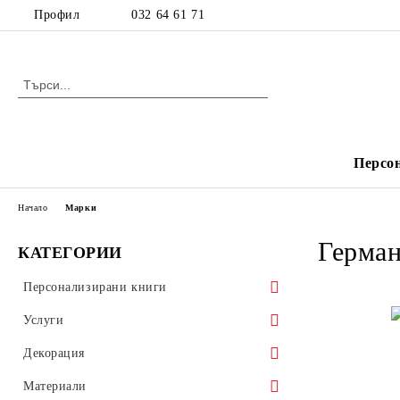
Профил
032 64 61 71
Персо
Начало
Марки
Герма
КАТЕГОРИИ
Персонализирани книги
Детски книжки
Услуги
Издания с рецепти
Печат
Декорация
Фактури и химизирани документи
Декорация за деца
Материали