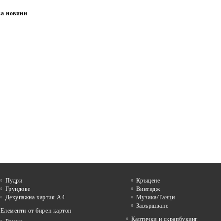
за новини
Пудри
Кръщене
Грундове
Винтидж
Декупажна хартия А4
Музика/Танци
Завършване
Елементи от бирен картон
Картички и скрапбукинг