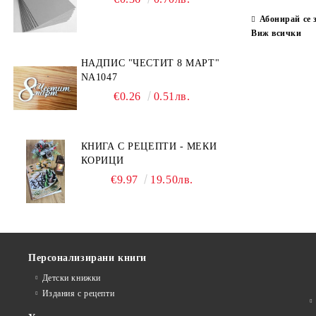
Завършване
Абонирай се 
Виж всички
НАДПИС "ЧЕСТИТ 8 МАРТ"
NA1047
€0.26
0.51лв.
КНИГА С РЕЦЕПТИ - МЕКИ
КОРИЦИ
€9.97
19.50лв.
Персонализирани книги
Детски книжки
Издания с рецепти