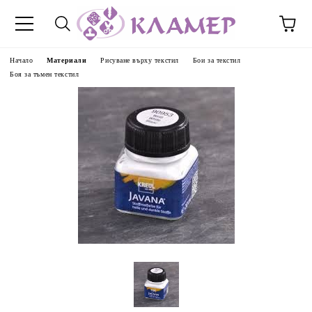
Начало
Материали
Рисуване върху текстил
Бои за текстил
Боя за тъмен текстил