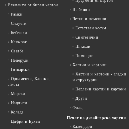
Предмети от картон
Елементи от бирен картон
Шаблони
Рамки
Четки и помощни
Силуети
Естествен косъм
Бебешки
Синтетични
Ключове
Шпакли
Сватба
Помощни
Пеперуди
Хартии и картони
Готварски
Хартии и картони - гладки
Орнаменти, Клонки,
и структурни
Листа
Перлени хартии и картони
Морски
Други
Надписи
Филц
Коледа
Печат на дизайнерска хартия
Цифри и Букви
Календари