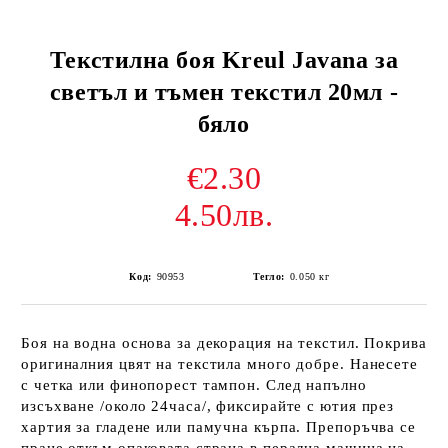
Текстилна боя Kreul Javana за
светъл и тъмен текстил 20мл -
бяло
€2.30
4.50лв.
Код:
90953
Тегло:
0.050
кг
Боя на водна основа за декорация на текстил. Покрива
оригиналния цвят на текстила много добре. Нанесете
с четка или финопорест тампон. След напълно
изсъхване /около 24часа/, фиксирайте с ютия през
хартия за гладене или памучна кърпа. Препоръчва се