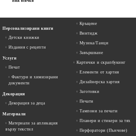
Виж всички
Кръщене
Персонализирани книги
Винтидж
Детски книжки
Музика/Танци
Издания с рецепти
Завършване
Услуги
Картички и скрапбукинг
Печат
Елементи от хартия
Фактури и химизирани
Дизайнерска хартия
документи
Заготовки
Декорация
Печати
Декорация за деца
Тампони за печати
Материали
Планери и стикери за тях
Материали за апликация
върху текстил
Перфоратори (Пънчове)