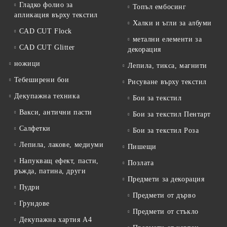
Гладко фолио за
Топъл ембосинг
апликация върху текстил
Халки и ъгли за албуми
CAD CUT Flock
метални елементи за
CAD CUT Glitter
декорация
ножици
Лепила, тикса, магнити
Тебеширени бои
Рисуване върху текстил
Декупажна техника
Бои за текстил
Вакси, антични пасти
Бои за текстил Пентарт
Салфетки
Бои за текстил Роза
Лепила, лакове, медиуми
Пишещи
Напукващ ефект, пасти,
Позлата
ръжда, патина, други
Предмети за декорация
Пудри
Предмети от дърво
Грундове
Предмети от стъкло
Декупажна хартия А4