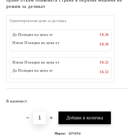
пране откъм опаковата страна в перална машина на
режим за деликат
Ориентировъчни цени за доставка
До Пловдив на цена от
€8.26
Извън Пловдив на цена от
€8.50
Извън Пловдив на цена от
€6.52
До Пловдив на цена от
€6.52
Добави в желани
В наличност
javana
Марка: