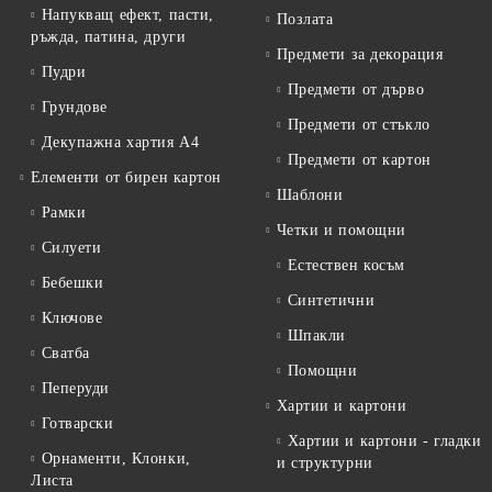
Напукващ ефект, пасти,
Позлата
ръжда, патина, други
Предмети за декорация
Пудри
Предмети от дърво
Грундове
Предмети от стъкло
Декупажна хартия А4
Предмети от картон
Елементи от бирен картон
Шаблони
Рамки
Четки и помощни
Силуети
Естествен косъм
Бебешки
Синтетични
Ключове
Шпакли
Сватба
Помощни
Пеперуди
Хартии и картони
Готварски
Хартии и картони - гладки
Орнаменти, Клонки,
и структурни
Листа