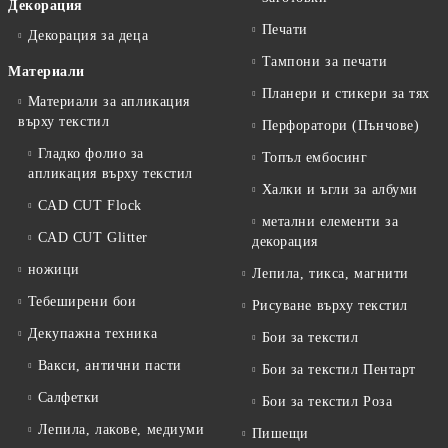
Декорация
Печати
Декорация за деца
Тампони за печати
Материали
Планери и стикери за тях
Материали за апликация
върху текстил
Перфоратори (Пънчове)
Гладко фолио за
Топъл ембосинг
апликация върху текстил
Халки и ъгли за албуми
CAD CUT Flock
метални елементи за
CAD CUT Glitter
декорация
ножици
Лепила, тикса, магнити
Тебеширени бои
Рисуване върху текстил
Декупажна техника
Бои за текстил
Вакси, антични пасти
Бои за текстил Пентарт
Салфетки
Бои за текстил Роза
Лепила, лакове, медиуми
Пишещи