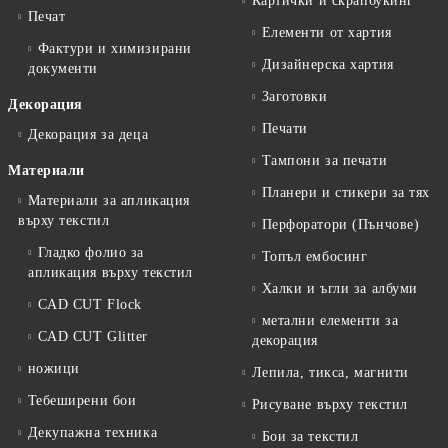
Картички и скрапбукинг
Печат
Елементи от хартия
Фактури и химизирани
Дизайнерска хартия
документи
Заготовки
Декорация
Печати
Декорация за деца
Тампони за печати
Материали
Планери и стикери за тях
Материали за апликация
върху текстил
Перфоратори (Пънчове)
Гладко фолио за
Топъл ембосинг
апликация върху текстил
Халки и ъгли за албуми
CAD CUT Flock
метални елементи за
CAD CUT Glitter
декорация
ножици
Лепила, тикса, магнити
Тебеширени бои
Рисуване върху текстил
Декупажна техника
Бои за текстил