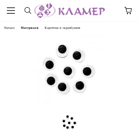
Начало
Материали
Картички и скрапбукинг