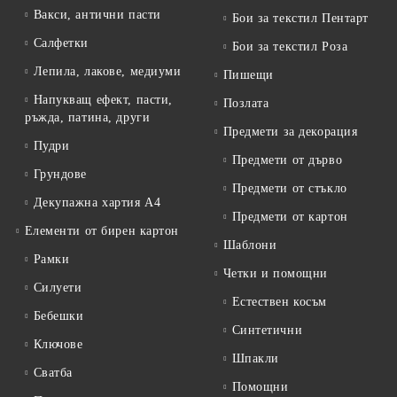
Вакси, антични пасти
Бои за текстил Пентарт
Салфетки
Бои за текстил Роза
Лепила, лакове, медиуми
Пишещи
Напукващ ефект, пасти,
Позлата
ръжда, патина, други
Предмети за декорация
Пудри
Предмети от дърво
Грундове
Предмети от стъкло
Декупажна хартия А4
Предмети от картон
Елементи от бирен картон
Шаблони
Рамки
Четки и помощни
Силуети
Естествен косъм
Бебешки
Синтетични
Ключове
Шпакли
Сватба
Помощни