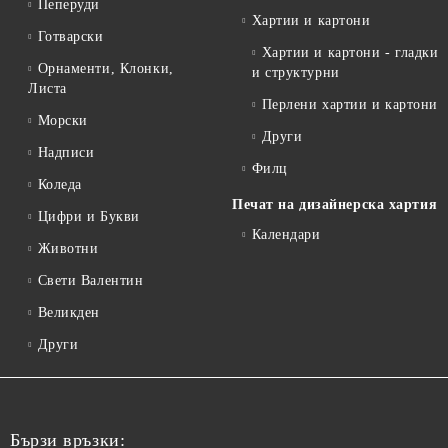
Пеперуди
Хартии и картони
Готварски
Хартии и картони - гладки
Орнаменти, Клонки,
и структурни
Листа
Перлени хартии и картони
Морски
Други
Надписи
Филц
Коледа
Печат на дизайнерска хартия
Цифри и Букви
Календари
Животни
Свети Валентин
Великден
Други
Бързи връзки: