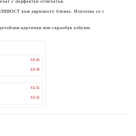
ечат с перфектен отпечатък.
ВОСТ към акрилното блокче. Използва се с
.
детайлни картички или скрапбук албуми.
€8.26
€8.50
€6.52
€6.52
Добави в желани