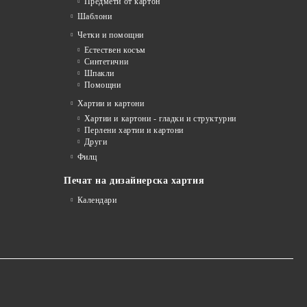
Предмети от картон
Шаблони
Четки и помощни
Естествен косъм
Синтетични
Шпакли
Помощни
я
Хартии и картони
Хартии и картони - гладки и структурни
Перлени хартии и картони
Други
Филц
Печат на дизайнерска хартия
Календари