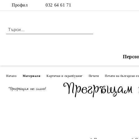
Профил
032 64 61 71
Персо
Начало
Материали
Картички и скрапбукинг
Печати
Печати на български е