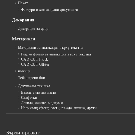
Печат
Фактури и химизирани документи
Декорация
Декорация за деца
Материали
Материали за апликация върху текстил
Гладко фолио за апликация върху текстил
CAD CUT Flock
CAD CUT Glitter
ножици
Тебеширени бои
Декупажна техника
Вакси, антични пасти
Салфетки
Лепила, лакове, медиуми
Напукващ ефект, пасти, ръжда, патина, други
Бързи връзки: