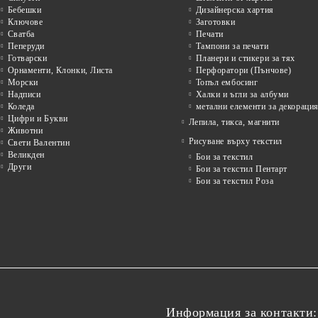
Бебешки
Дизайнерска хартия
Ключове
Заготовки
Сватба
Печати
Пеперуди
Тампони за печати
Готварски
Планери и стикери за тях
Орнаменти, Клонки, Листа
Перфоратори (Пънчове)
Морски
Топъл ембосинг
Надписи
Халки и ъгли за албуми
Коледа
метални елементи за декораци
Цифри и Букви
Лепила, тикса, магнити
Животни
Рисуване върху текстил
Свети Валентин
Великден
Бои за текстил
Други
Бои за текстил Пентарт
Бои за текстил Роза
Информация за контакти: