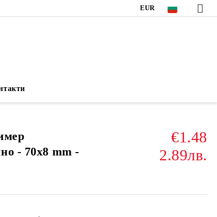
EUR
нтакти
€1.48
имер
но - 70x8 mm -
2.89лв.