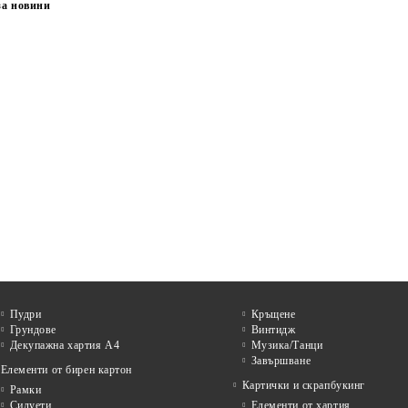
за новини
Пудри
Кръщене
Грундове
Винтидж
Декупажна хартия А4
Музика/Танци
Завършване
Елементи от бирен картон
Картички и скрапбукинг
Рамки
Силуети
Елементи от хартия