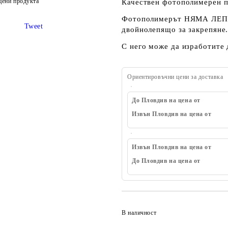
цени продукта
Качествен фотополимерен п
Фотополимерът НЯМА ЛЕПЛИ
Tweet
двойнолепящо за закрепяне
С него може да изработите 
Ориентировъчни цени за доставка
До Пловдив на цена от
Извън Пловдив на цена от
Извън Пловдив на цена от
До Пловдив на цена от
В наличност