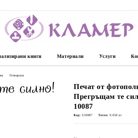
нализирани книги
Материали
Услуги
Ко
зик
Готварски
Печат от фотопол
Прегръщам те сил
10087
Код:
S10087
Тегло:
0.050
кг