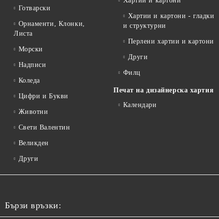
Хартии и картони
Готварски
Хартии и картони - гладки
Орнаменти, Клонки,
и структурни
Листа
Перлени хартии и картони
Морски
Други
Надписи
Филц
Коледа
Печат на дизайнерска хартия
Цифри и Букви
Календари
Животни
Свети Валентин
Великден
Други
Бързи връзки: