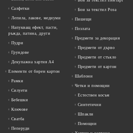
Бои за текстил Пентарт
Салфетки
Бои за текстил Роза
Лепила, лакове, медиуми
Пишещи
Напукващ ефект, пасти,
Позлата
ръжда, патина, други
Предмети за декорация
Пудри
Предмети от дърво
Грундове
Предмети от стъкло
Декупажна хартия А4
Предмети от картон
Елементи от бирен картон
Шаблони
Рамки
Четки и помощни
Силуети
Естествен косъм
Бебешки
Синтетични
Ключове
Шпакли
Сватба
Помощни
Пеперуди