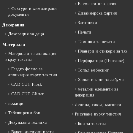
Елементи от хартия
Фактури и химизирани
Дизайнерска хартия
документи
Заготовки
Декорация
Печати
Декорация за деца
Тампони за печати
Материали
Планери и стикери за тях
Материали за апликация
върху текстил
Перфоратори (Пънчове)
Гладко фолио за
Топъл ембосинг
апликация върху текстил
Халки и ъгли за албуми
CAD CUT Flock
метални елементи за
CAD CUT Glitter
декорация
ножици
Лепила, тикса, магнити
Тебеширени бои
Рисуване върху текстил
Декупажна техника
Бои за текстил
Вакси, антични пасти