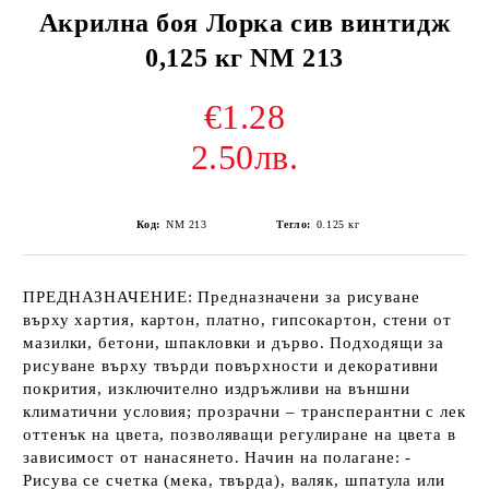
Акрилна боя Лорка сив винтидж
0,125 кг NM 213
€1.28
2.50лв.
Код:
NM 213
Тегло:
0.125
кг
ПРЕДНАЗНАЧЕНИЕ: Предназначени за рисуване
върху хартия, картон, платно, гипсокартон, стени от
мазилки, бетони, шпакловки и дърво. Подходящи за
рисуване върху твърди повърхности и декоративни
покрития, изключително издръжливи на външни
климатични условия; прозрачни – трансперантни с лек
оттенък на цвета, позволяващи регулиране на цвета в
зависимост от нанасянето. Начин на полагане: -
Рисува се счетка (мека, твърда), валяк, шпатула или