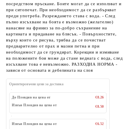
посредством пръскане. Боите могат да се използват и
при ситопечат. При необходимост да се разбъркват
преди употреба. Разреждането става с вода. - След
пълно изсъхване на боята е възможно (желателно)
нанасяне на фриниз за по-добро съхранение на
картината и придаване на блясък. - Повърхностите,
върху които се рисува, трябва да се почистват
предварително от прах и мазни петна и при
необходимост да се грундират. Корекции и измиване
на положените бои може да стане веднага с вода, след
изсъхване това е невъзможно. РАЗХОДНА НОРМА -
зависи от основата и дебелината на слоя
Ориентировъчни цени за доставка
До Пловдив на цена от
€8.26
Извън Пловдив на цена от
€8.50
Извън Пловдив на цена от
€6.52