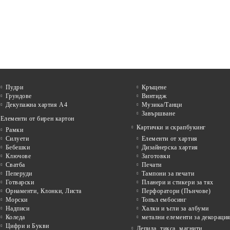
Пудри
Кръщене
Грундове
Винтидж
Декупажна хартия А4
Музика/Танци
Завършване
Елементи от бирен картон
Картички и скрапбукинг
Рамки
Силуети
Елементи от хартия
Бебешки
Дизайнерска хартия
Ключове
Заготовки
Сватба
Печати
Пеперуди
Тампони за печати
Готварски
Планери и стикери за тях
Орнаменти, Клонки, Листа
Перфоратори (Пънчове)
Морски
Топъл ембосинг
Надписи
Халки и ъгли за албуми
Коледа
метални елементи за декораци
Цифри и Букви
Лепила, тикса, магнити