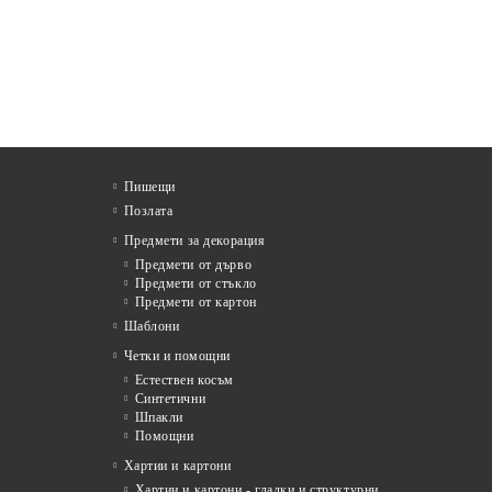
Пишещи
Позлата
Предмети за декорация
Предмети от дърво
Предмети от стъкло
Предмети от картон
Шаблони
Четки и помощни
Естествен косъм
Синтетични
Шпакли
Помощни
я
Хартии и картони
Хартии и картони - гладки и структурни