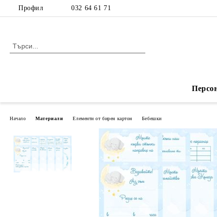
Профил
032 64 61 71
Персо
Начало
Материали
Елементи от бирен картон
Бебешки