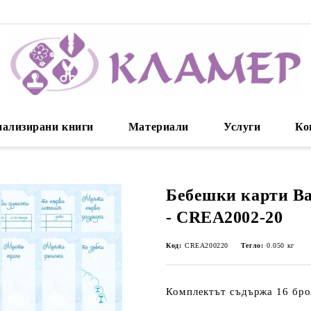
нализирани книги
Материали
Услуги
Ко
Бебешки карти Ba
- CREA2002-20
Код:
CREA200220
Тегло:
0.050
кг
Комплектът съдържа 16 броя