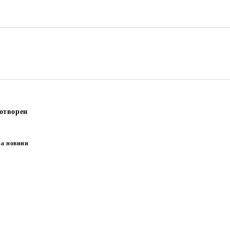
отворен
за новини