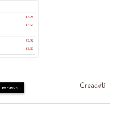
€8.26
€8.50
€6.52
€6.52
Добави в желани