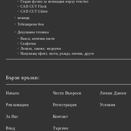
Гладко фолио за апликация върху текстил
CAD CUT Flock
CAD CUT Glitter
ножици
Тебеширени бои
Декупажна техника
Вакси, антични пасти
Салфетки
Лепила, лакове, медиуми
Напукващ ефект, пасти, ръжда, патина, други
Бързи връзки:
Начало
Чести Въпроси
Лични Данни
Рекламации
Регистрация
Условия
За Нас
Контакт
Вход
Търсене