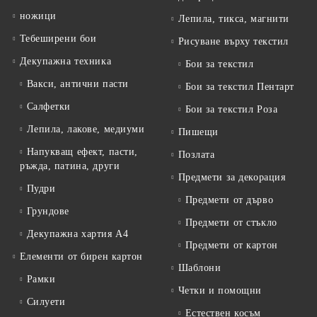
ножици
Лепила, тикса, магнити
Тебеширени бои
Рисуване върху текстил
Декупажна техника
Бои за текстил
Вакси, антични пасти
Бои за текстил Пентарт
Салфетки
Бои за текстил Роза
Лепила, лакове, медиуми
Пишещи
Напукващ ефект, пасти,
Позлата
ръжда, патина, други
Предмети за декорация
Пудри
Предмети от дърво
Грундове
Предмети от стъкло
Декупажна хартия А4
Предмети от картон
Елементи от бирен картон
Шаблони
Рамки
Четки и помощни
Силуети
Естествен косъм