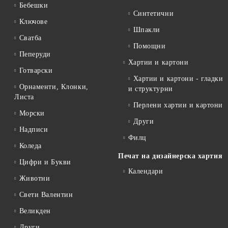
Бебешки
Синтетични
Ключове
Шпакли
Сватба
Помощни
Пеперуди
Хартии и картони
Готварски
Хартии и картони - гладки
Орнаменти, Клонки,
и структурни
Листа
Перлени хартии и картони
Морски
Други
Надписи
Филц
Коледа
Печат на дизайнерска хартия
Цифри и Букви
Календари
Животни
Свети Валентин
Великден
Други