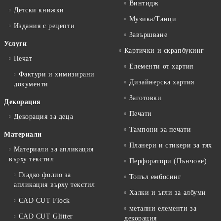
Винтидж
Детски книжки
Музика/Танци
Издания с рецепти
Завършване
Услуги
Картички и скрапбукинг
Печат
Елементи от хартия
Фактури и химизирани
Дизайнерска хартия
документи
Заготовки
Декорация
Печати
Декорация за деца
Тампони за печати
Материали
Планери и стикери за тях
Материали за апликация
върху текстил
Перфоратори (Пънчове)
Гладко фолио за
Топъл ембосинг
апликация върху текстил
Халки и ъгли за албуми
CAD CUT Flock
метални елементи за
CAD CUT Glitter
декорация