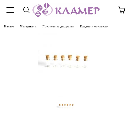
Начало
Материали
Предмети за декорация
Предмети от стъкло