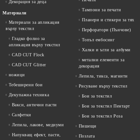
Декорация за деца
Тампони за печати
Материали
Планери и стикери за тях
Материали за апликация
върху текстил
Перфоратори (Пънчове)
Гладко фолио за
Топъл ембосинг
апликация върху текстил
Халки и ъгли за албуми
CAD CUT Flock
метални елементи за
CAD CUT Glitter
декорация
ножици
Лепила, тикса, магнити
Тебеширени бои
Рисуване върху текстил
Декупажна техника
Бои за текстил
Вакси, антични пасти
Бои за текстил Пентарт
Салфетки
Бои за текстил Роза
Лепила, лакове, медиуми
Пишещи
Напукващ ефект, пасти,
Позлата