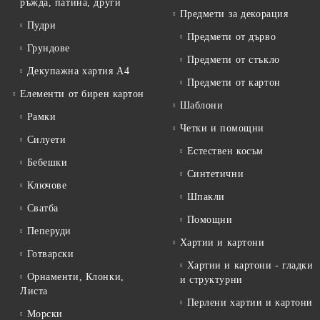
ръжда, патина, други
Предмети за декорация
Пудри
Предмети от дърво
Грундове
Предмети от стъкло
Декупажна хартия А4
Предмети от картон
Елементи от бирен картон
Шаблони
Рамки
Четки и помощни
Силуети
Естествен косъм
Бебешки
Синтетични
Ключове
Шпакли
Сватба
Помощни
Пеперуди
Хартии и картони
Готварски
Хартии и картони - гладки
Орнаменти, Клонки,
и структурни
Листа
Перлени хартии и картони
Морски