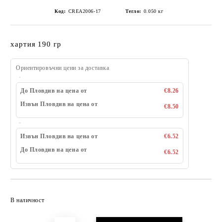
Код:
CREA2006-17
Тегло:
0.050
кг
хартия 190 гр
Ориентировъчни цени за доставка
До Пловдив на цена от
€8.26
Извън Пловдив на цена от
€8.50
Извън Пловдив на цена от
€6.52
До Пловдив на цена от
€6.52
Добави в желани
В наличност