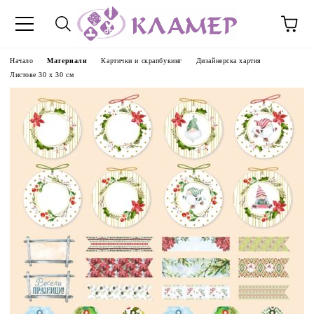
Начало
Материали
Картички и скрапбукинг
Дизайнерска хартия
Листове 30 х 30 см