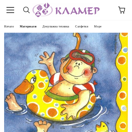
Начало
Материали
Декупажна техника
Салфетки
Море