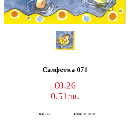
Салфетка 071
€0.26
0.51лв.
Код:
071
Тегло:
0.000
кг