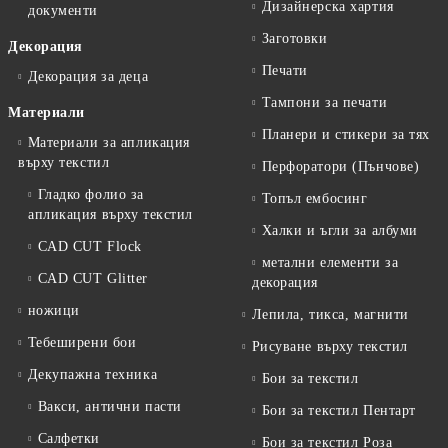
Дизайнерска хартия
документи
Заготовки
Декорация
Печати
Декорация за деца
Тампони за печати
Материали
Планери и стикери за тях
Материали за апликация
върху текстил
Перфоратори (Пънчове)
Гладко фолио за
Топъл ембосинг
апликация върху текстил
Халки и ъгли за албуми
CAD CUT Flock
метални елементи за
CAD CUT Glitter
декорация
ножици
Лепила, тикса, магнити
Тебеширени бои
Рисуване върху текстил
Декупажна техника
Бои за текстил
Вакси, антични пасти
Бои за текстил Пентарт
Салфетки
Бои за текстил Роза