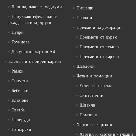
Лепила, лакове, медиуми
Пишещи
Напукващ ефект, пасти,
Позлата
ръжда, патина, други
Предмети за декорация
Пудри
Предмети от дърво
Грундове
Предмети от стъкло
Декупажна хартия А4
Предмети от картон
Елементи от бирен картон
Шаблони
Рамки
Четки и помощни
Силуети
Естествен косъм
Бебешки
Синтетични
Ключове
Шпакли
Сватба
Помощни
Пеперуди
Хартии и картони
Готварски
Хартии и картони - гладки