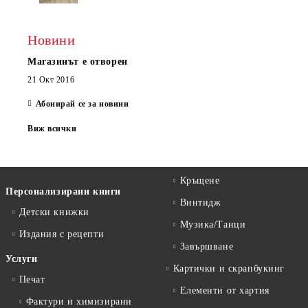
Новини
Магазинът е отворен
21 Окт 2016
Абонирай се за новини
Виж всички
Кръщене
Персонализирани книги
Винтидж
Детски книжки
Музика/Танци
Издания с рецепти
Завършване
Услуги
Картички и скрапбукинг
Печат
Елементи от хартия
Фактури и химизирани