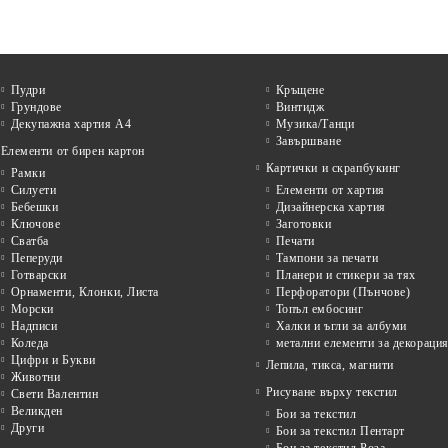
Пудри
Кръщене
Грундове
Винтидж
Декупажна хартия А4
Музика/Танци
Завършване
Елементи от бирен картон
Картички и скрапбукинг
Рамки
Силуети
Елементи от хартия
Бебешки
Дизайнерска хартия
Ключове
Заготовки
Сватба
Печати
Пеперуди
Тампони за печати
Готварски
Планери и стикери за тях
Орнаменти, Клонки, Листа
Перфоратори (Пънчове)
Морски
Топъл ембосинг
Надписи
Халки и ъгли за албуми
Коледа
метални елементи за декораци
Цифри и Букви
Лепила, тикса, магнити
Животни
Рисуване върху текстил
Свети Валентин
Великден
Бои за текстил
Други
Бои за текстил Пентарт