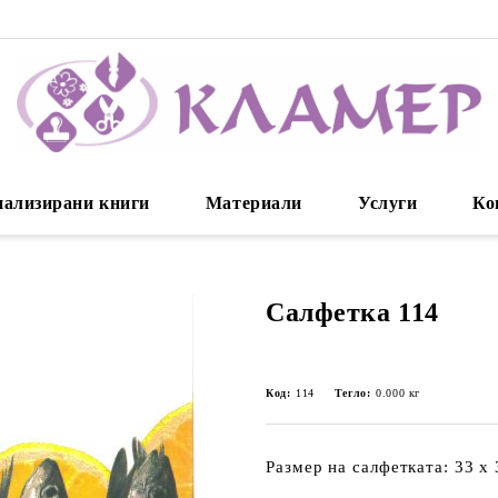
нализирани книги
Материали
Услуги
Ко
Салфетка 114
Код:
114
Тегло:
0.000
кг
Размер на салфетката: 33 х