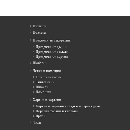
Пишещи
Позлата
Предмети за декорация
Предмети от дърво
Предмети от стъкло
Предмети от картон
Шаблони
Четки и помощни
Естествен косъм
Синтетични
Шпакли
Помощни
я
Хартии и картони
Хартии и картони - гладки и структурни
Перлени хартии и картони
Други
Филц