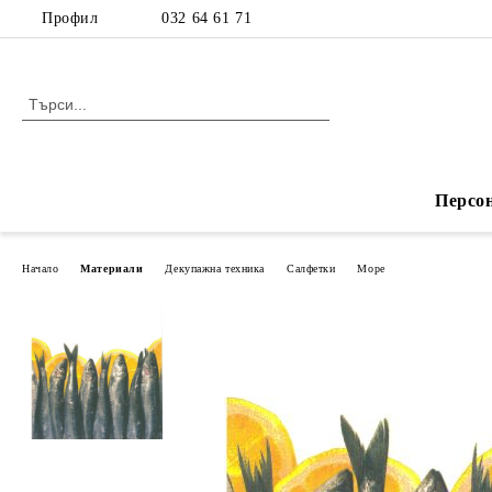
Профил
032 64 61 71
Персо
Начало
Материали
Декупажна техника
Салфетки
Море