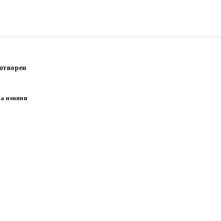
отворен
за новини