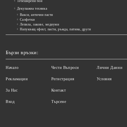
Тебеширени бои
Декупажна техника
Вакси, антични пасти
Салфетки
Лепила, лакове, медиуми
Напукващ ефект, пасти, ръжда, патина, други
Бързи връзки:
Начало
Чести Въпроси
Лични Данни
Рекламации
Регистрация
Условия
За Нас
Контакт
Вход
Търсене