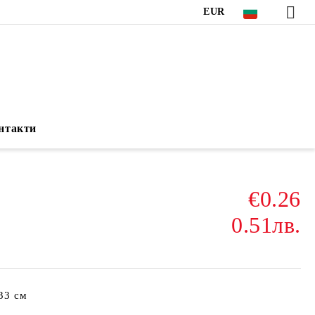
EUR
нтакти
€0.26
0.51лв.
 33 см