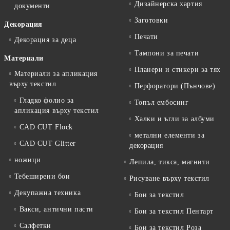
Дизайнерска хартия
документи
Заготовки
Декорация
Печати
Декорация за деца
Тампони за печати
Материали
Планери и стикери за тях
Материали за апликация
върху текстил
Перфоратори (Пънчове)
Гладко фолио за
Топъл ембосинг
апликация върху текстил
Халки и ъгли за албуми
CAD CUT Flock
метални елементи за
CAD CUT Glitter
декорация
ножици
Лепила, тикса, магнити
Тебеширени бои
Рисуване върху текстил
Декупажна техника
Бои за текстил
Вакси, антични пасти
Бои за текстил Пентарт
Салфетки
Бои за текстил Роза