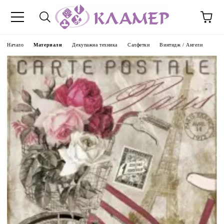
Начало
Материали
Декупажна техника
Салфетки
Винтидж / Ангели