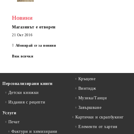
Новини
Магазинът е отворен
21 Окт 2016
Абонирай се за новини
Виж всички
Кръщене
Персонализирани книги
Винтидж
Детски книжки
Музика/Танци
Издания с рецепти
Завършване
Услуги
Картички и скрапбукинг
Печат
Елементи от хартия
Фактури и химизирани