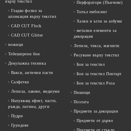
върху текстил
Перфоратори (Пънчове)
Гладко фолио за
Топъл ембосинг
апликация върху текстил
Халки и ъгли за албуми
CAD CUT Flock
метални елементи за
CAD CUT Glitter
декорация
ножици
Лепила, тикса, магнити
Тебеширени бои
Рисуване върху текстил
Декупажна техника
Бои за текстил
Вакси, антични пасти
Бои за текстил Пентарт
Салфетки
Бои за текстил Роза
Лепила, лакове, медиуми
Пишещи
Напукващ ефект, пасти,
Позлата
ръжда, патина, други
Предмети за декорация
Пудри
Предмети от дърво
Грундове
Предмети от стъкло