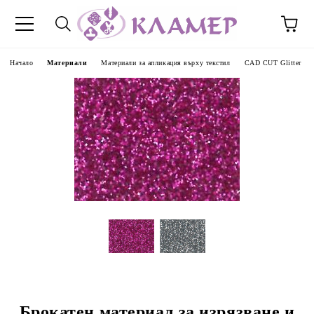
Начало
Материали
Материали за апликация върху текстил
CAD CUT Glitter
Брокатен материал за изрязване и