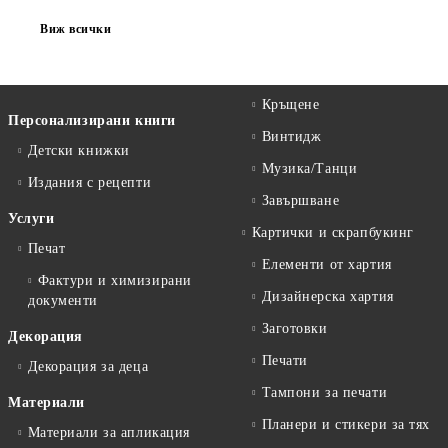
Виж всички
Кръщене
Персонализирани книги
Винтидж
Детски книжки
Музика/Танци
Издания с рецепти
Завършване
Услуги
Картички и скрапбукинг
Печат
Елементи от хартия
Фактури и химизирани
Дизайнерска хартия
документи
Заготовки
Декорация
Печати
Декорация за деца
Тампони за печати
Материали
Планери и стикери за тях
Материали за апликация