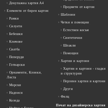
Декупажна хартия А4
Предмети от картон
Елементи от бирен картон
Шаблони
Рамки
Четки и помощни
Силуети
Естествен косъм
Бебешки
Синтетични
Ключове
Шпакли
Сватба
Помощни
Пеперуди
Хартии и картони
Готварски
Хартии и картони - гладки
Орнаменти, Клонки,
и структурни
Листа
Перлени хартии и картони
Морски
Други
Надписи
Филц
Коледа
Печат на дизайнерска хартия