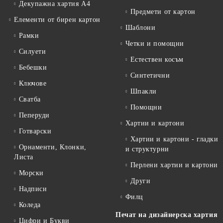
Декупажна хартия А4
Предмети от картон
Елементи от бирен картон
Шаблони
Рамки
Четки и помощни
Силуети
Естествен косъм
Бебешки
Синтетични
Ключове
Шпакли
Сватба
Помощни
Пеперуди
Хартии и картони
Готварски
Хартии и картони - гладки
Орнаменти, Клонки,
и структурни
Листа
Перлени хартии и картони
Морски
Други
Надписи
Филц
Коледа
Печат на дизайнерска хартия
Цифри и Букви