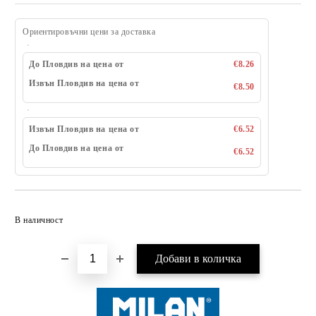
Ориентировъчни цени за доставка
До Пловдив на цена от
€8.26
Извън Пловдив на цена от
€8.50
Извън Пловдив на цена от
€6.52
До Пловдив на цена от
€6.52
Добави в желани
В наличност