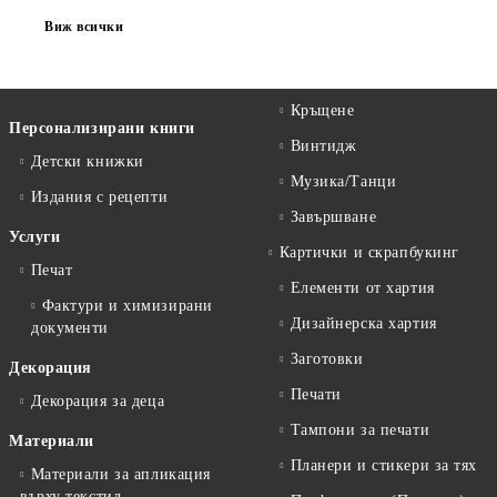
Виж всички
Кръщене
Персонализирани книги
Винтидж
Детски книжки
Музика/Танци
Издания с рецепти
Завършване
Услуги
Картички и скрапбукинг
Печат
Елементи от хартия
Фактури и химизирани
Дизайнерска хартия
документи
Заготовки
Декорация
Печати
Декорация за деца
Тампони за печати
Материали
Планери и стикери за тях
Материали за апликация
върху текстил