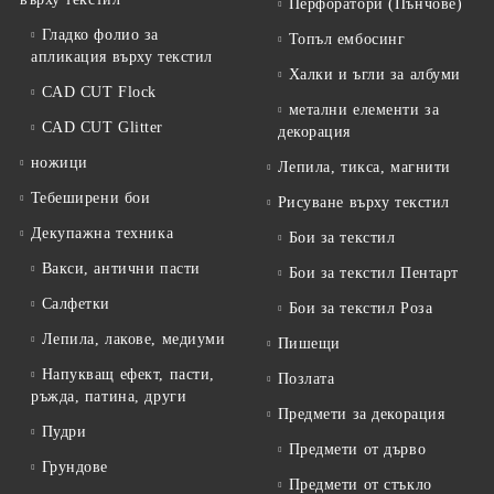
Перфоратори (Пънчове)
Гладко фолио за
Топъл ембосинг
апликация върху текстил
Халки и ъгли за албуми
CAD CUT Flock
метални елементи за
CAD CUT Glitter
декорация
ножици
Лепила, тикса, магнити
Тебеширени бои
Рисуване върху текстил
Декупажна техника
Бои за текстил
Вакси, антични пасти
Бои за текстил Пентарт
Салфетки
Бои за текстил Роза
Лепила, лакове, медиуми
Пишещи
Напукващ ефект, пасти,
Позлата
ръжда, патина, други
Предмети за декорация
Пудри
Предмети от дърво
Грундове
Предмети от стъкло