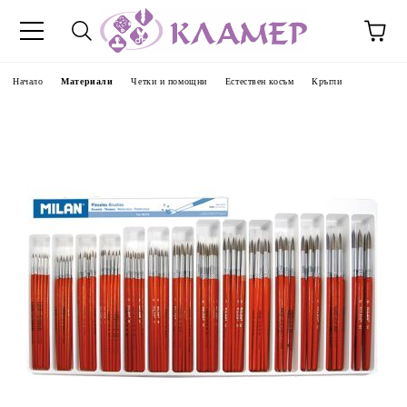
Начало
Материали
Четки и помощни
Естествен косъм
Кръгли