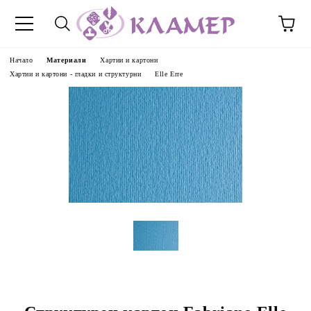
Начало
Материали
Хартии и картони
Хартии и картони - гладки и структурни
Elle Erre