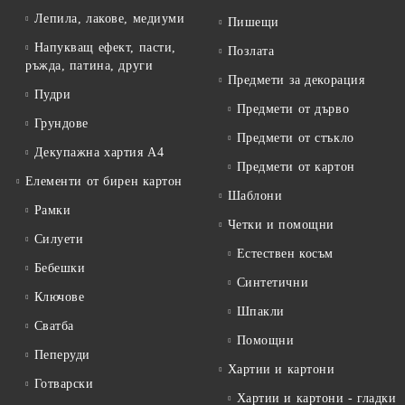
Лепила, лакове, медиуми
Пишещи
Напукващ ефект, пасти,
Позлата
ръжда, патина, други
Предмети за декорация
Пудри
Предмети от дърво
Грундове
Предмети от стъкло
Декупажна хартия А4
Предмети от картон
Елементи от бирен картон
Шаблони
Рамки
Четки и помощни
Силуети
Естествен косъм
Бебешки
Синтетични
Ключове
Шпакли
Сватба
Помощни
Пеперуди
Хартии и картони
Готварски
Хартии и картони - гладки