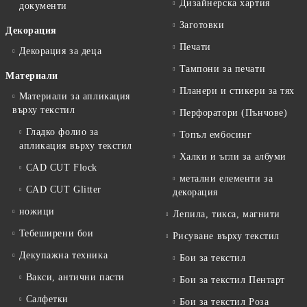
Дизайнерска хартия
документи
Заготовки
Декорация
Печати
Декорация за деца
Тампони за печати
Материали
Планери и стикери за тях
Материали за апликация
върху текстил
Перфоратори (Пънчове)
Гладко фолио за
Топъл ембосинг
апликация върху текстил
Халки и ъгли за албуми
CAD CUT Flock
метални елементи за
CAD CUT Glitter
декорация
ножици
Лепила, тикса, магнити
Тебеширени бои
Рисуване върху текстил
Декупажна техника
Бои за текстил
Вакси, антични пасти
Бои за текстил Пентарт
Салфетки
Бои за текстил Роза