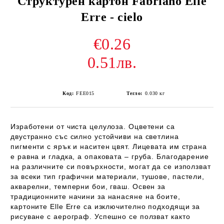
Структурен картон Fabriano Elle
Erre - cielo
€0.26
0.51лв.
Код:
FEE015
Тегло:
0.030
кг
Изработени от чиста целулоза. Оцветени са
двустранно със силно устойчиви на светлина
пигменти с ярък и наситен цвят. Лицевата им страна
е равна и гладка, а опаковата – груба. Благодарение
на различните си повърхности, могат да се използват
за всеки тип графични материали, тушове, пастели,
акварелни, темперни бои, гваш. Освен за
традиционните начини за нанасяне на боите,
картоните Elle Erre са изключително подходящи за
рисуване с аерограф. Успешно се ползват както