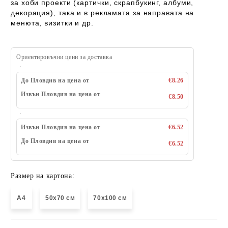
за
хоби проекти (картички, скрапбукинг, албуми,
декорация), така и в рекламата за направата на
менюта, визитки и др.
Ориентировъчни цени за доставка
До Пловдив на цена от
€8.26
Извън Пловдив на цена от
€8.50
Извън Пловдив на цена от
€6.52
До Пловдив на цена от
€6.52
Размер на картона:
A4
50х70 см
70х100 см