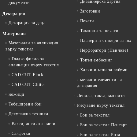
Дизайнерска хартия
документи
Заготовки
Декорация
Печати
Декорация за деца
Тампони за печати
Материали
Планери и стикери за тях
Материали за апликация
върху текстил
Перфоратори (Пънчове)
Гладко фолио за
Топъл ембосинг
апликация върху текстил
Халки и ъгли за албуми
CAD CUT Flock
метални елементи за
CAD CUT Glitter
декорация
ножици
Лепила, тикса, магнити
Тебеширени бои
Рисуване върху текстил
Декупажна техника
Бои за текстил
Вакси, антични пасти
Бои за текстил Пентарт
Салфетки
Бои за текстил Роза