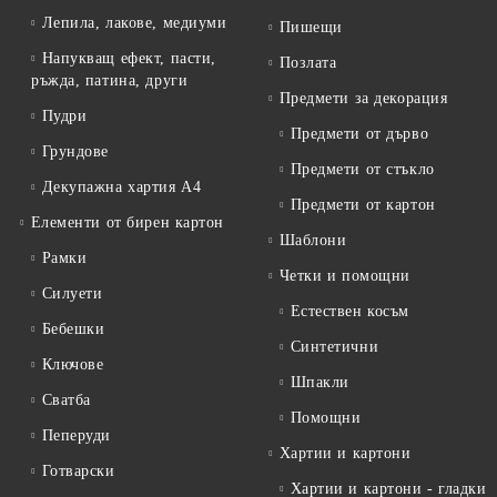
Лепила, лакове, медиуми
Пишещи
Напукващ ефект, пасти,
Позлата
ръжда, патина, други
Предмети за декорация
Пудри
Предмети от дърво
Грундове
Предмети от стъкло
Декупажна хартия А4
Предмети от картон
Елементи от бирен картон
Шаблони
Рамки
Четки и помощни
Силуети
Естествен косъм
Бебешки
Синтетични
Ключове
Шпакли
Сватба
Помощни
Пеперуди
Хартии и картони
Готварски
Хартии и картони - гладки