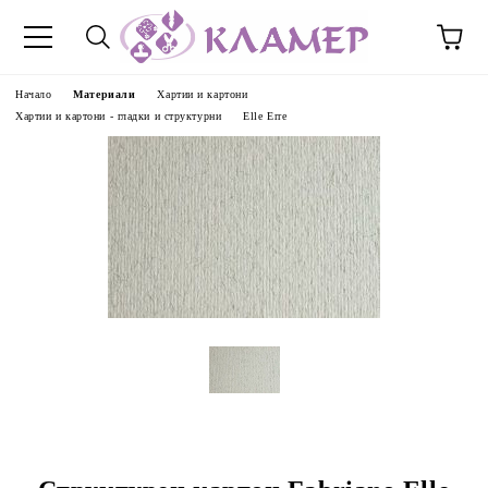
Начало
Материали
Хартии и картони
Хартии и картони - гладки и структурни
Elle Erre