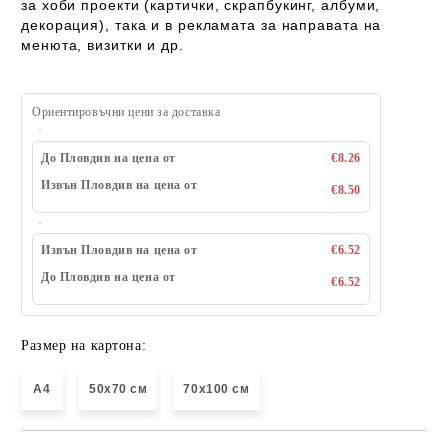
за
хоби проекти (картички, скрапбукинг, албуми,
декорация), така и в рекламата за направата на
менюта, визитки и др.
Ориентировъчни цени за доставка
До Пловдив на цена от
€8.26
Извън Пловдив на цена от
€8.50
Извън Пловдив на цена от
€6.52
До Пловдив на цена от
€6.52
Размер на картона:
A4
50х70 см
70х100 см