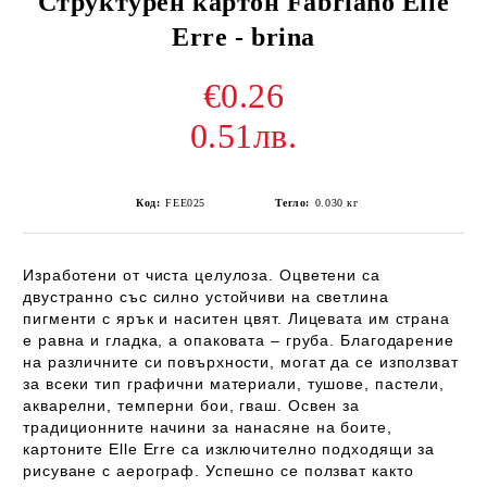
Структурен картон Fabriano Elle
Erre - brina
€0.26
0.51лв.
Код:
FEE025
Тегло:
0.030
кг
Изработени от чиста целулоза. Оцветени са
двустранно със силно устойчиви на светлина
пигменти с ярък и наситен цвят. Лицевата им страна
е равна и гладка, а опаковата – груба. Благодарение
на различните си повърхности, могат да се използват
за всеки тип графични материали, тушове, пастели,
акварелни, темперни бои, гваш. Освен за
традиционните начини за нанасяне на боите,
картоните Elle Erre са изключително подходящи за
рисуване с аерограф. Успешно се ползват както