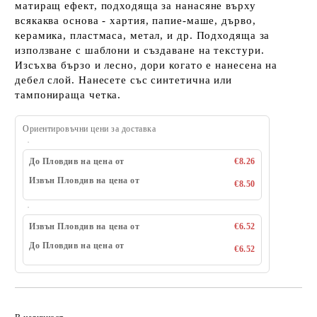
матиращ ефект, подходяща за нанасяне върху
всякаква основа - хартия, папие-маше, дърво,
керамика, пластмаса, метал, и др. Подходяща за
използване с шаблони и създаване на текстури.
Изсъхва бързо и лесно, дори когато е нанесена на
дебел слой. Нанесете със синтетична или
тампонираща четка.
Ориентировъчни цени за доставка
До Пловдив на цена от
€8.26
Извън Пловдив на цена от
€8.50
Извън Пловдив на цена от
€6.52
До Пловдив на цена от
€6.52
Добави в желани