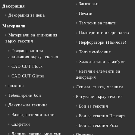
Заготовки
Декорация
Печати
Декорация за деца
Тампони за печати
Материали
Планери и стикери за тях
Материали за апликация
върху текстил
Перфоратори (Пънчове)
Гладко фолио за
Топъл ембосинг
апликация върху текстил
Халки и ъгли за албуми
CAD CUT Flock
метални елементи за
CAD CUT Glitter
декорация
ножици
Лепила, тикса, магнити
Тебеширени бои
Рисуване върху текстил
Декупажна техника
Бои за текстил
Вакси, антични пасти
Бои за текстил Пентарт
Салфетки
Бои за текстил Роза
Лепила, лакове, медиуми