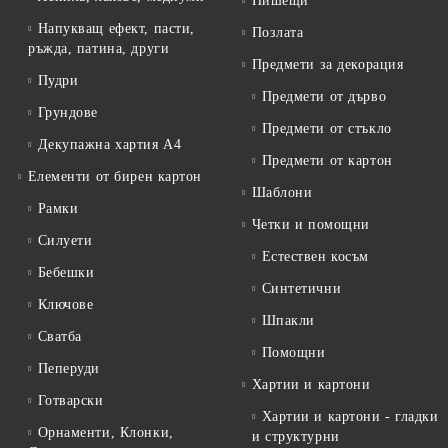
Пишещи
Напукващ ефект, пасти,
Позлата
ръжда, патина, други
Предмети за декорация
Пудри
Предмети от дърво
Грундове
Предмети от стъкло
Декупажна хартия А4
Предмети от картон
Елементи от бирен картон
Шаблони
Рамки
Четки и помощни
Силуети
Естествен косъм
Бебешки
Синтетични
Ключове
Шпакли
Сватба
Помощни
Пеперуди
Хартии и картони
Готварски
Хартии и картони - гладки
Орнаменти, Клонки,
и структурни