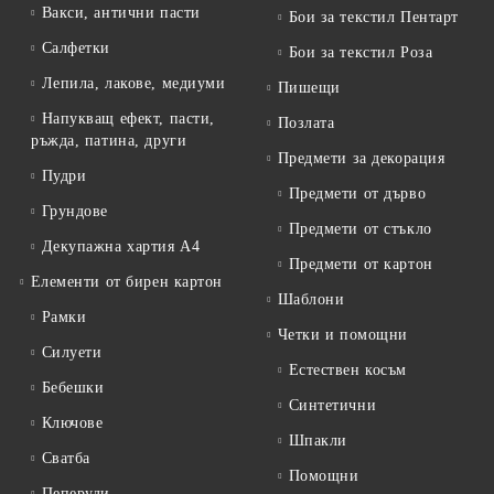
Вакси, антични пасти
Бои за текстил Пентарт
Салфетки
Бои за текстил Роза
Лепила, лакове, медиуми
Пишещи
Напукващ ефект, пасти,
Позлата
ръжда, патина, други
Предмети за декорация
Пудри
Предмети от дърво
Грундове
Предмети от стъкло
Декупажна хартия А4
Предмети от картон
Елементи от бирен картон
Шаблони
Рамки
Четки и помощни
Силуети
Естествен косъм
Бебешки
Синтетични
Ключове
Шпакли
Сватба
Помощни
Пеперуди