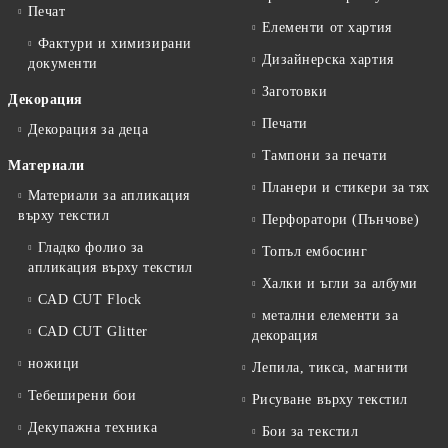
Печат
Елементи от хартия
Фактури и химизирани
Дизайнерска хартия
документи
Заготовки
Декорация
Печати
Декорация за деца
Тампони за печати
Материали
Планери и стикери за тях
Материали за апликация
върху текстил
Перфоратори (Пънчове)
Гладко фолио за
Топъл ембосинг
апликация върху текстил
Халки и ъгли за албуми
CAD CUT Flock
метални елементи за
CAD CUT Glitter
декорация
ножици
Лепила, тикса, магнити
Тебеширени бои
Рисуване върху текстил
Декупажна техника
Бои за текстил