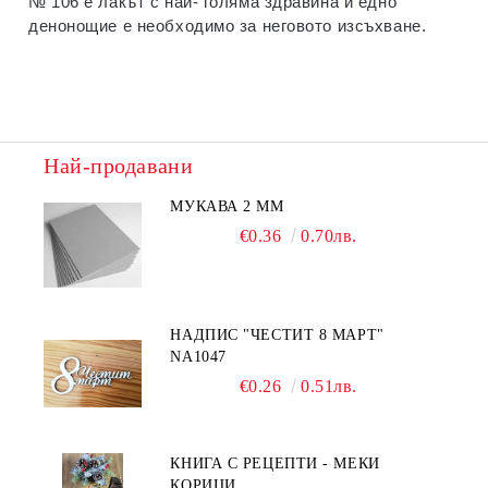
№ 106 е лакът с най- голяма здравина и едно
денонощие е необходимо за неговото изсъхване.
Най-продавани
МУКАВА 2 ММ
€0.36
0.70лв.
НАДПИС "ЧЕСТИТ 8 МАРТ"
NA1047
€0.26
0.51лв.
КНИГА С РЕЦЕПТИ - МЕКИ
КОРИЦИ