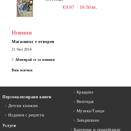
€9.97
19.50лв.
Новини
Магазинът е отворен
21 Окт 2016
Абонирай се за новини
Виж всички
Кръщене
Персонализирани книги
Винтидж
Детски книжки
Музика/Танци
Издания с рецепти
Завършване
Услуги
Картички и скрапбукинг