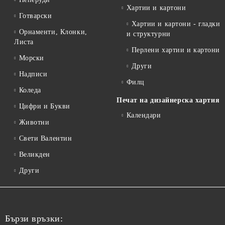
Хартии и картони
Готварски
Хартии и картони - гладки
Орнаменти, Клонки,
и структурни
Листа
Перлени хартии и картони
Морски
Други
Надписи
Филц
Коледа
Печат на дизайнерска хартия
Цифри и Букви
Календари
Животни
Свети Валентин
Великден
Други
Бързи връзки: