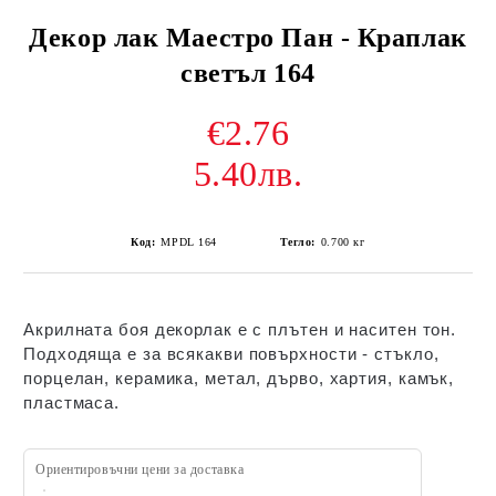
Декор лак Маестро Пан - Краплак
светъл 164
€2.76
5.40лв.
Код:
MPDL 164
Тегло:
0.700
кг
Акрилната боя декорлак е с плътен и наситен тон.
Подходяща е за всякакви повърхности - стъкло,
порцелан, керамика, метал, дърво, хартия, камък,
пластмаса.
Ориентировъчни цени за доставка