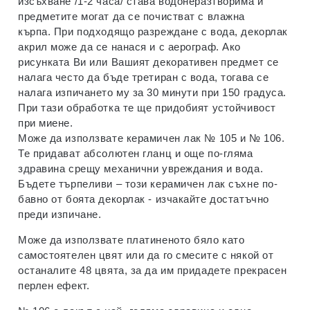
изсъхване /1-2 часа/ става водонеразтворима и
предметите могат да се почистват с влажна
кърпа. При подходящо разреждане с вода, декорлак
акрил може да се нанася и с аерограф. Ако
рисунката Ви или Вашият декоративен предмет се
налага често да бъде третиран с вода, тогава се
налага изпичането му за 30 минути при 150 градуса.
При тази обработка те ще придобият устойчивост
при миене.
Може да използвате керамичен лак № 105 и № 106.
Те придават абсолютен гланц и още по-гляма
здравина срещу механични увреждания и вода.
Бъдете търпеливи – този керамичен лак съхне по-
бавно от боята декорлак - изчакайте достатъчно
преди изпичане.
Може да използвате платиненото бяло като
самостоятелен цвят или да го смесите с някой от
останалите 48 цвята, за да им придадете прекрасен
перлен ефект.