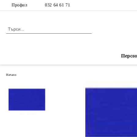
Профил
032 64 61 71
Персо
Начало