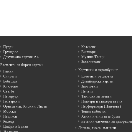
Пудри
Кръщене
Грундове
Винтидж
Декупажна хартия А4
Музика/Танци
Завършване
Елементи от бирен картон
Картички и скрапбукинг
Рамки
Силуети
Елементи от хартия
Бебешки
Дизайнерска хартия
Ключове
Заготовки
Сватба
Печати
Пеперуди
Тампони за печати
Готварски
Планери и стикери за тях
Орнаменти, Клонки, Листа
Перфоратори (Пънчове)
Морски
Топъл ембосинг
Надписи
Халки и ъгли за албуми
Коледа
метални елементи за декораци
Цифри и Букви
Лепила, тикса, магнити
Животни