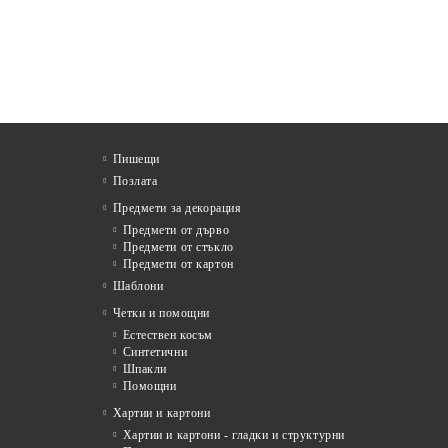
Пишещи
Позлата
Предмети за декорация
Предмети от дърво
Предмети от стъкло
Предмети от картон
Шаблони
Четки и помощни
Естествен косъм
Синтетични
Шпакли
Помощни
я
Хартии и картони
Хартии и картони - гладки и структурни