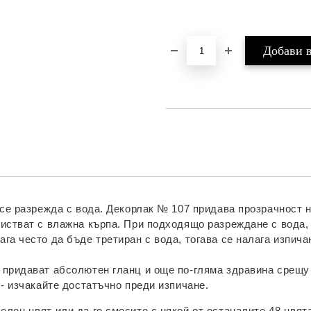
 се разрежда с вода. Декорлак № 107 придава прозрачност н
истват с влажна кърпа. При подходящо разреждане с вода, 
а често да бъде третиран с вода, тогава се налага изпичан
 придават абсолютен гланц и още по-гляма здравина срещу
 - изчакайте достатъчно преди изпичане.
лен цвят или да го смесите с някой от останалите 48 цвята