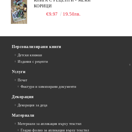
КНИГА С РЕЦЕПТИ - МЕКИ
КОРИЦИ
€9.97
19.50лв.
Персонализирани книги
Детски книжки
Издания с рецепти
Услуги
Печат
Фактури и химизирани документи
Декорация
Декорация за деца
Материали
Материали за апликация върху текстил
Гладко фолио за апликация върху текстил