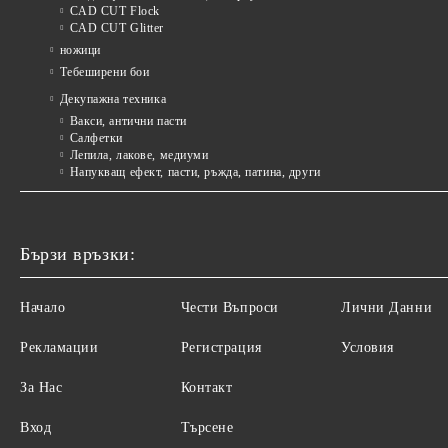
CAD CUT Flock
CAD CUT Glitter
ножици
Тебеширени бои
Декупажна техника
Вакси, антични пасти
Салфетки
Лепила, лакове, медиуми
Напукващ ефект, пасти, ръжда, патина, други
Бързи връзки:
Начало
Чести Въпроси
Лични Данни
Рекламации
Регистрация
Условия
За Нас
Контакт
Вход
Търсене