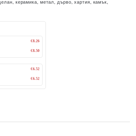
целан, керамика, метал, дърво, хартия, камък,
€8.26
€8.50
€6.52
€6.52
Добави в желани