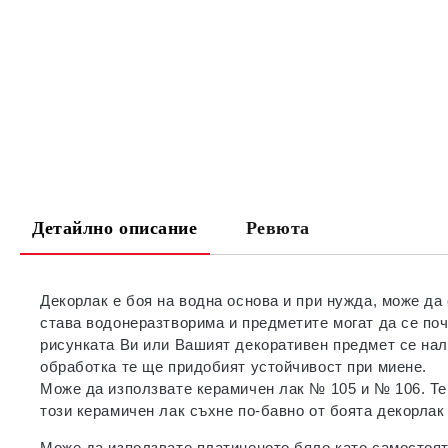
Детайлно описание
Ревюта
Декорлак е боя на водна основа и при нужда, може да
става водонеразтворима и предметите могат да се поч
рисунката Ви или Вашият декоративен предмет се налаг
обработка те ще придобият устойчивост при миене.
Може да използвате керамичен лак № 105 и № 106. Те
този керамичен лак съхне по-бавно от боята декорлак
Може да използвате платиненото бяло като самостояте