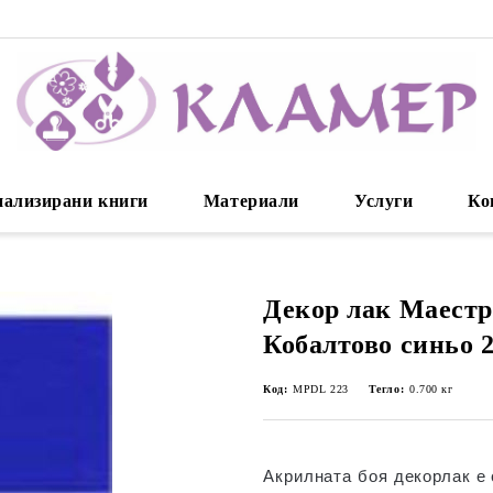
нализирани книги
Материали
Услуги
Ко
Декор лак Маестр
Кобалтово синьо 
Код:
MPDL 223
Тегло:
0.700
кг
Акрилната боя декорлак е 