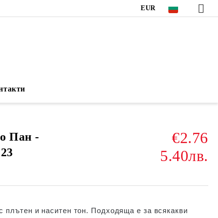
EUR
нтакти
€2.76
о Пан -
223
5.40лв.
с плътен и наситен тон. Подходяща е за всякакви