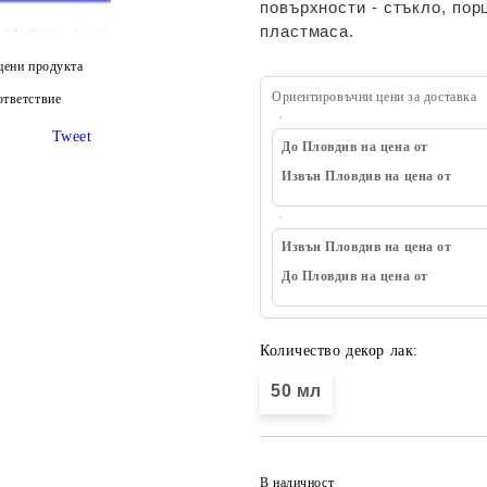
повърхности - стъкло, пор
пластмаса.
цени продукта
Ориентировъчни цени за доставка
тветствие
Tweet
До Пловдив на цена от
Извън Пловдив на цена от
Извън Пловдив на цена от
До Пловдив на цена от
Количество декор лак:
50 мл
В наличност