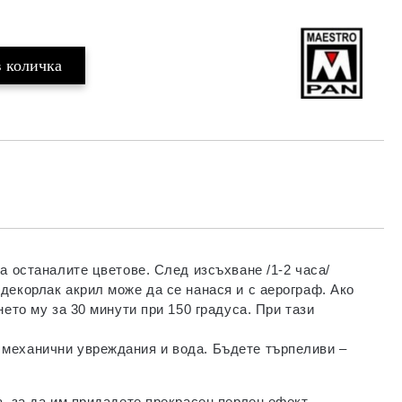
а останалите цветове. След изсъхване /1-2 часа/
декорлак акрил може да се нанася и с аерограф. Ако
ето му за 30 минути при 150 градуса. При тази
 механични увреждания и вода. Бъдете търпеливи –
, за да им придадете прекрасен перлен ефект.