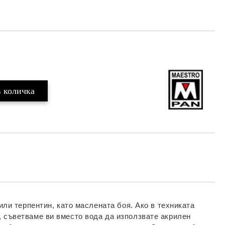
Добави в желани
или терпентин, като маслената боя. Ако в техниката
, съветваме ви вместо вода да използвате акрилен