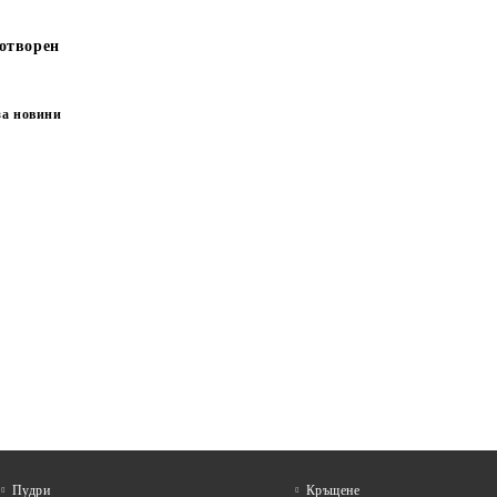
отворен
за новини
Пудри
Кръщене