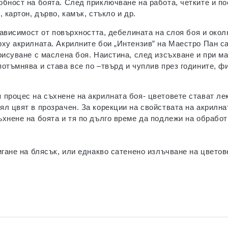
бност на боята. След приключване на работа, четките и по
 картон, дърво, камък, стъкло и др.
зависимост от повърхността, дебелината на слоя боя и окол
рху акрилната. Акрилните бои „Интензив” на Маестро Пан с
рисуване с маслена боя. Наистина, след изсъхване и при ма
отъмнява и става все по –твърд и чуплив през годините, ф
процес на съхнене на акрилната боя- цветовете стават лек
л цвят в прозрачен. За корекции на свойствата на акрилнат
хнене на боята и тя по дълго време да подлежи на обработ
игане на блясък, или еднакво сатенено излъчване на цветов