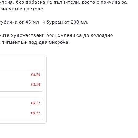
улсия, без добавка на пълнители, което е причина за
брилянтни цветове.
убичка от 45 мл и буркан от 200 мл.
ните художествени бои, смлени са до колоидно
 пигмента е под два микрона.
€8.26
€8.50
€6.52
€6.52