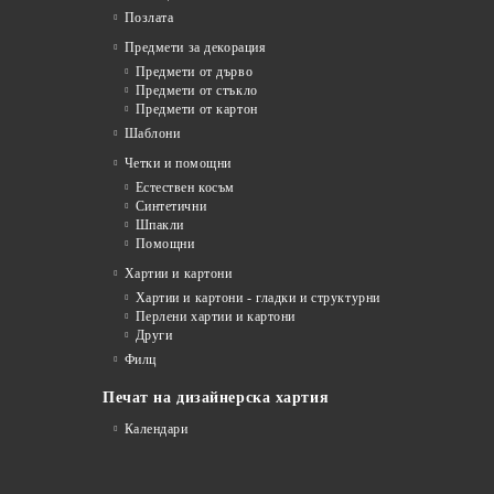
Позлата
Предмети за декорация
Предмети от дърво
Предмети от стъкло
Предмети от картон
Шаблони
Четки и помощни
Естествен косъм
Синтетични
Шпакли
Помощни
я
Хартии и картони
Хартии и картони - гладки и структурни
Перлени хартии и картони
Други
Филц
Печат на дизайнерска хартия
Календари