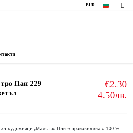
EUR
нтакти
€2.30
тро Пан 229
ветъл
4.50лв.
 за художници „Маестро Пан е произведена с 100 %