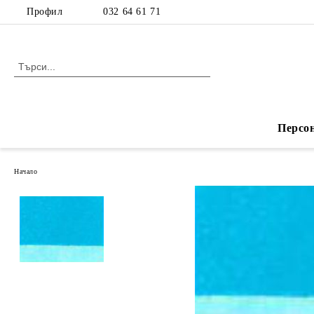
Профил
032 64 61 71
Персо
Начало