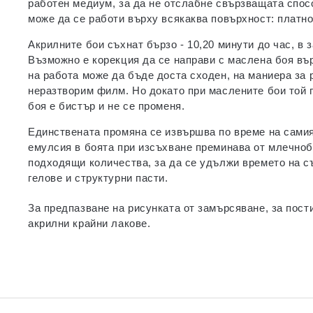
работен медиум, за да не отслабне свързващата спосо
може да се работи върху всякаква повърхност: платно,
Акрилните бои съхнат бързо - 10,20 минути до час, в 
Възможно е корекция да се направи с маслена боя въ
на работа може да бъде доста сходен, на маниера за 
неразтворим филм. Но докато при маслените бои той п
боя е бистър и не се променя.
Единствената промяна се извършва по време на самия 
емулсия в боята при изсъхване преминава от млечнобя
подходящи количества, за да се удължи времето на съ
гелове и структурни пасти.
За предпазване на рисунката от замърсяване, за пост
акрилни крайни лакове.