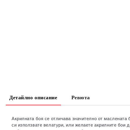
Детайлно описание
Ревюта
Акрилната боя се отличава значително от маслената бо
си използвате велатури, или желаете акрилните бои д