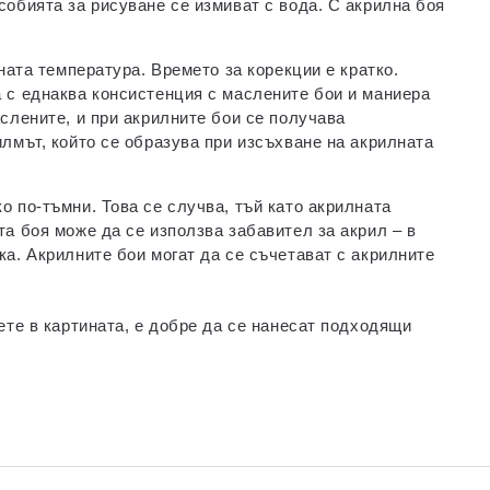
собията за рисуване се измиват с вода. С акрилна боя
ната температура. Времето за корекции е кратко.
а с еднаква консистенция с маслените бои и маниера
слените, и при акрилните бои се получава
илмът, който се образува при изсъхване на акрилната
о по-тъмни. Това се случва, тъй като акрилната
а боя може да се използва забавител за акрил – в
ка. Акрилните бои могат да се съчетават с акрилните
ете в картината, е добре да се нанесат подходящи