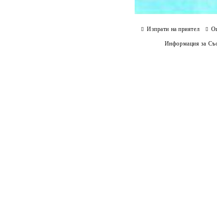
Изпрати на приятел
О
Информация за Съо