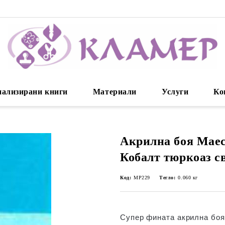
нализирани книги
Материали
Услуги
Ко
Акрилна боя Маес
Кобалт тюркоаз с
Код:
MP229
Тегло:
0.060
кг
Супер фината акрилна боя