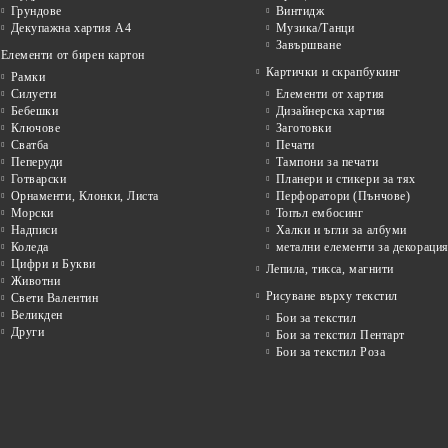
Грундове
Винтидж
Декупажна хартия А4
Музика/Танци
Завършване
Елементи от бирен картон
Картички и скрапбукинг
Рамки
Силуети
Елементи от хартия
Бебешки
Дизайнерска хартия
Ключове
Заготовки
Сватба
Печати
Пеперуди
Тампони за печати
Готварски
Планери и стикери за тях
Орнаменти, Клонки, Листа
Перфоратори (Пънчове)
Морски
Топъл ембосинг
Надписи
Халки и ъгли за албуми
Коледа
метални елементи за декораци
Цифри и Букви
Лепила, тикса, магнити
Животни
Рисуване върху текстил
Свети Валентин
Великден
Бои за текстил
Други
Бои за текстил Пентарт
Бои за текстил Роза