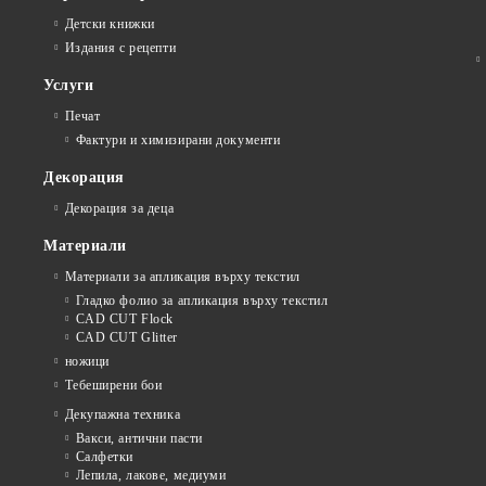
Детски книжки
Издания с рецепти
Услуги
Печат
Фактури и химизирани документи
Декорация
Декорация за деца
Материали
Материали за апликация върху текстил
Гладко фолио за апликация върху текстил
CAD CUT Flock
CAD CUT Glitter
ножици
Тебеширени бои
Декупажна техника
Вакси, антични пасти
Салфетки
Лепила, лакове, медиуми