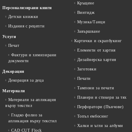
Кръщене
Персонализирани книги
Винтидж
Детски книжки
Музика/Танци
Издания с рецепти
Завършване
Услуги
Картички и скрапбукинг
Печат
Елементи от хартия
Фактури и химизирани
Дизайнерска хартия
документи
Заготовки
Декорация
Печати
Декорация за деца
Тампони за печати
Материали
Планери и стикери за тях
Материали за апликация
върху текстил
Перфоратори (Пънчове)
Гладко фолио за
Топъл ембосинг
апликация върху текстил
Халки и ъгли за албуми
CAD CUT Flock