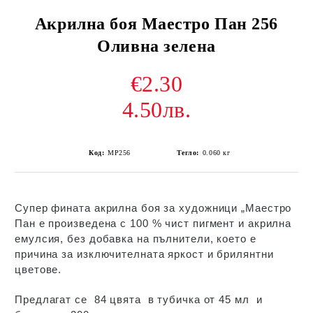
Акрилна боя Маестро Пан 256
Оливна зелена
€2.30
4.50лв.
Код:
MP256
Тегло:
0.060
кг
Супер фината акрилна боя за художници „Маестро
Пан е произведена с 100 % чист пигмент и акрилна
емулсия, без добавка на пълнители, което е
причина за изключителната яркост и брилянтни
цветове.
Предлагат се 84 цвята в тубичка от 45 мл и