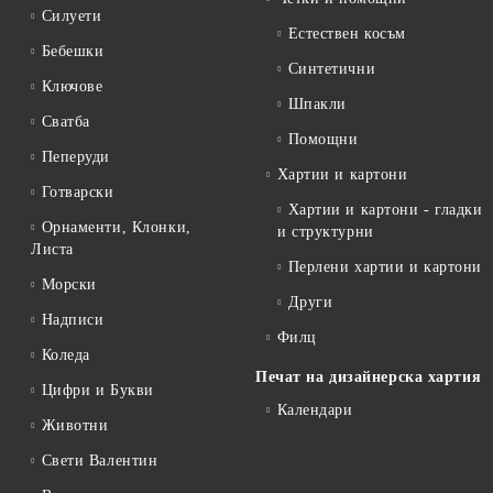
Силуети
Естествен косъм
Бебешки
Синтетични
Ключове
Шпакли
Сватба
Помощни
Пеперуди
Хартии и картони
Готварски
Хартии и картони - гладки
Орнаменти, Клонки,
и структурни
Листа
Перлени хартии и картони
Морски
Други
Надписи
Филц
Коледа
Печат на дизайнерска хартия
Цифри и Букви
Календари
Животни
Свети Валентин