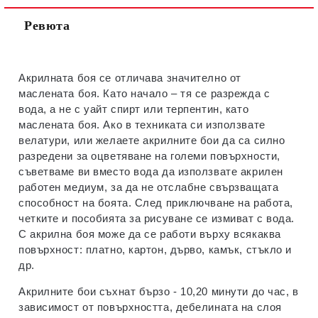
Ревюта
Акрилната боя се отличава значително от
маслената боя. Като начало – тя се разрежда с
вода, а не с уайт спирт или терпентин, като
маслената боя. Ако в техниката си използвате
велатури, или желаете акрилните бои да са силно
разредени за оцветяване на големи повърхности,
съветваме ви вместо вода да използвате акрилен
работен медиум, за да не отслабне свързващата
способност на боята. След приключване на работа,
четките и пособията за рисуване се измиват с вода.
С акрилна боя може да се работи върху всякаква
повърхност: платно, картон, дърво, камък, стъкло и
др.
Акрилните бои съхнат бързо - 10,20 минути до час, в
зависимост от повърхността, дебелината на слоя