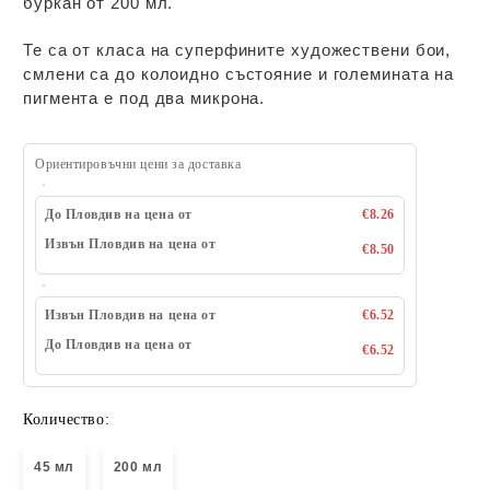
буркан от 200 мл.
Те са от класа на суперфините художествени бои,
смлени са до колоидно състояние и големината на
пигмента е под два микрона.
Ориентировъчни цени за доставка
До Пловдив на цена от
€8.26
Извън Пловдив на цена от
€8.50
Извън Пловдив на цена от
€6.52
До Пловдив на цена от
€6.52
Количество:
45 мл
200 мл