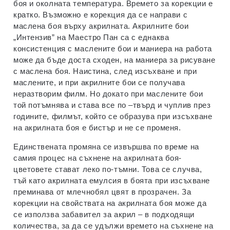
боя и околната температура. Времето за корекции е
кратко. Възможно е корекция да се направи с
маслена боя върху акрилната. Акрилните бои
„Интензив” на Маестро Пан са с еднаква
консистенция с маслените бои и маниера на работа
може да бъде доста сходен, на маниера за рисуване
с маслена боя. Наистина, след изсъхване и при
маслените, и при акрилните бои се получава
неразтворим филм. Но докато при маслените бои
той потъмнява и става все по –твърд и чуплив през
годините, филмът, който се образува при изсъхване
на акрилната боя е бистър и не се променя.
Единствената промяна се извършва по време на
самия процес на съхнене на акрилната боя-
цветовете стават леко по-тъмни. Това се случва,
тъй като акрилната емулсия в боята при изсъхване
преминава от млечнобял цвят в прозрачен. За
корекции на свойствата на акрилната боя може да
се използва забавител за акрил – в подходящи
количества, за да се удължи времето на съхнене на