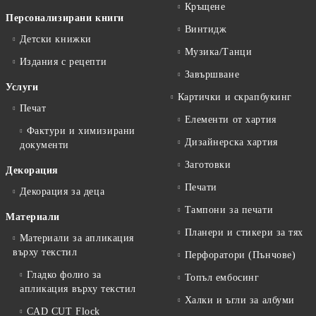
Кръщене
Персонализирани книги
Винтидж
Детски книжки
Музика/Танци
Издания с рецепти
Завършване
Услуги
Картички и скрапбукинг
Печат
Елементи от хартия
Фактури и химизирани
Дизайнерска хартия
документи
Заготовки
Декорация
Печати
Декорация за деца
Тампони за печати
Материали
Планери и стикери за тях
Материали за апликация
върху текстил
Перфоратори (Пънчове)
Гладко фолио за
Топъл ембосинг
апликация върху текстил
Халки и ъгли за албуми
CAD CUT Flock