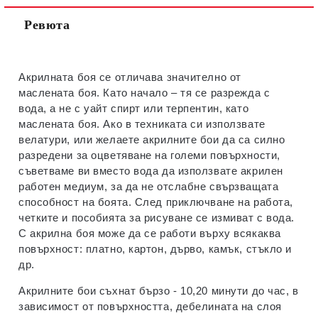
Ревюта
Акрилната боя се отличава значително от
маслената боя. Като начало – тя се разрежда с
вода, а не с уайт спирт или терпентин, като
маслената боя. Ако в техниката си използвате
велатури, или желаете акрилните бои да са силно
разредени за оцветяване на големи повърхности,
съветваме ви вместо вода да използвате акрилен
работен медиум, за да не отслабне свързващата
способност на боята. След приключване на работа,
четките и пособията за рисуване се измиват с вода.
С акрилна боя може да се работи върху всякаква
повърхност: платно, картон, дърво, камък, стъкло и
др.
Акрилните бои съхнат бързо - 10,20 минути до час, в
зависимост от повърхността, дебелината на слоя