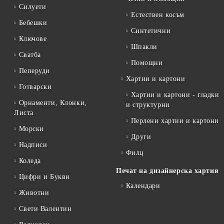
Силуети
Естествен косъм
Бебешки
Синтетични
Ключове
Шпакли
Сватба
Помощни
Пеперуди
Хартии и картони
Готварски
Хартии и картони - гладки
Орнаменти, Клонки,
и структурни
Листа
Перлени хартии и картони
Морски
Други
Надписи
Филц
Коледа
Печат на дизайнерска хартия
Цифри и Букви
Календари
Животни
Свети Валентин