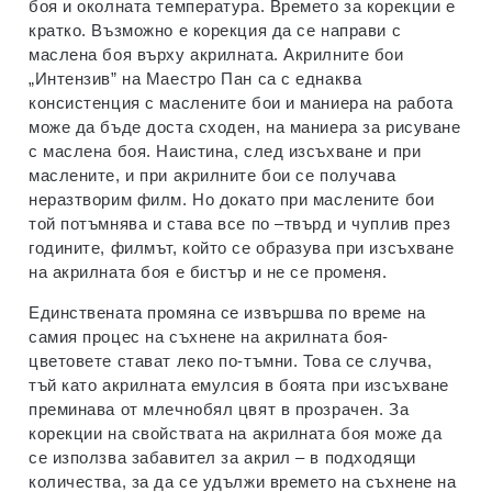
боя и околната температура. Времето за корекции е
кратко. Възможно е корекция да се направи с
маслена боя върху акрилната. Акрилните бои
„Интензив” на Маестро Пан са с еднаква
консистенция с маслените бои и маниера на работа
може да бъде доста сходен, на маниера за рисуване
с маслена боя. Наистина, след изсъхване и при
маслените, и при акрилните бои се получава
неразтворим филм. Но докато при маслените бои
той потъмнява и става все по –твърд и чуплив през
годините, филмът, който се образува при изсъхване
на акрилната боя е бистър и не се променя.
Единствената промяна се извършва по време на
самия процес на съхнене на акрилната боя-
цветовете стават леко по-тъмни. Това се случва,
тъй като акрилната емулсия в боята при изсъхване
преминава от млечнобял цвят в прозрачен. За
корекции на свойствата на акрилната боя може да
се използва забавител за акрил – в подходящи
количества, за да се удължи времето на съхнене на