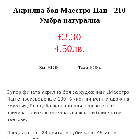
Акрилна боя Маестро Пан - 210
Умбра натурална
€2.30
4.50лв.
Код:
MP210
Тегло:
0.060
кг
Супер фината акрилна боя за художници „Маестро
Пан е произведена с 100 % чист пигмент и акрилна
емулсия, без добавка на пълнители, което е
причина за изключителната яркост и брилянтни
цветове.
Предлагат се 84 цвята в тубичка от 45 мл и