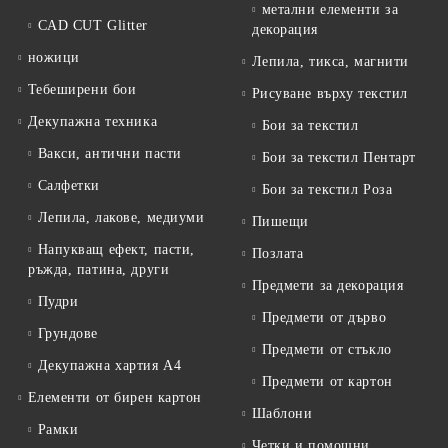
метални елементи за
CAD CUT Glitter
декорация
ножици
Лепила, тикса, магнити
Тебеширени бои
Рисуване върху текстил
Декупажна техника
Бои за текстил
Вакси, антични пасти
Бои за текстил Пентарт
Салфетки
Бои за текстил Роза
Лепила, лакове, медиуми
Пишещи
Напукващ ефект, пасти,
Позлата
ръжда, патина, други
Предмети за декорация
Пудри
Предмети от дърво
Грундове
Предмети от стъкло
Декупажна хартия А4
Предмети от картон
Елементи от бирен картон
Шаблони
Рамки
Четки и помощни