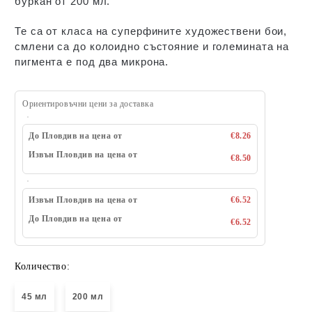
буркан от 200 мл.
Те са от класа на суперфините художествени бои,
смлени са до колоидно състояние и големината на
пигмента е под два микрона.
Ориентировъчни цени за доставка
До Пловдив на цена от
€8.26
Извън Пловдив на цена от
€8.50
Извън Пловдив на цена от
€6.52
До Пловдив на цена от
€6.52
Количество:
45 мл
200 мл