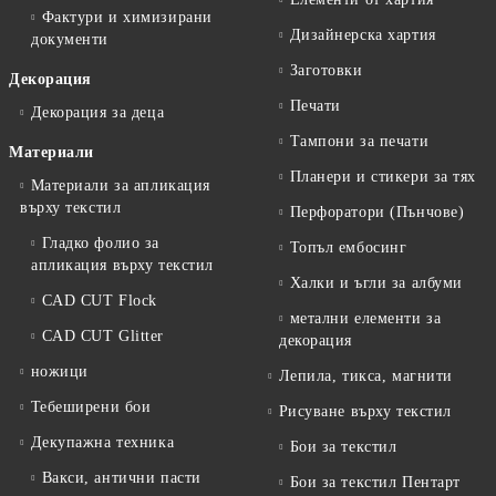
Фактури и химизирани
Дизайнерска хартия
документи
Заготовки
Декорация
Печати
Декорация за деца
Тампони за печати
Материали
Планери и стикери за тях
Материали за апликация
върху текстил
Перфоратори (Пънчове)
Гладко фолио за
Топъл ембосинг
апликация върху текстил
Халки и ъгли за албуми
CAD CUT Flock
метални елементи за
CAD CUT Glitter
декорация
ножици
Лепила, тикса, магнити
Тебеширени бои
Рисуване върху текстил
Декупажна техника
Бои за текстил
Вакси, антични пасти
Бои за текстил Пентарт