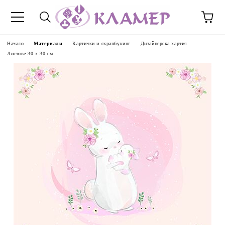
Начало
Материали
Картички и скрапбукинг
Дизайнерска хартия
Листове 30 х 30 см