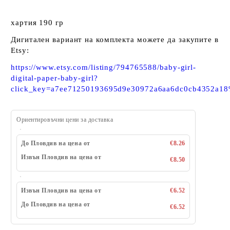
хартия 190 гр
Дигитален вариант на комплекта можете да закупите в
Etsy:
https://www.etsy.com/listing/794765588/baby-girl-
digital-paper-baby-girl?
click_key=a7ee71250193695d9e30972a6aa6dc0cb4352a1
Ориентировъчни цени за доставка
До Пловдив на цена от
€8.26
Извън Пловдив на цена от
€8.50
Извън Пловдив на цена от
€6.52
До Пловдив на цена от
€6.52