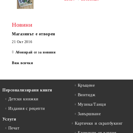
Новини
Магазинът е отворен
21 Окт 2016
Абонирай се за новини
Виж всички
Кръщене
Персонализирани книги
Винтидж
Детски книжки
Музика/Танци
Издания с рецепти
Завършване
Услуги
Картички и скрапбукинг
Печат
Елементи от хартия