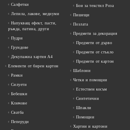
Салфетки
Бои за текстил Роза
Лепила, лакове, медиуми
Пишещи
Напукващ ефект, пасти,
Позлата
ръжда, патина, други
Предмети за декорация
Пудри
Предмети от дърво
Грундове
Предмети от стъкло
Декупажна хартия А4
Предмети от картон
Елементи от бирен картон
Шаблони
Рамки
Четки и помощни
Силуети
Естествен косъм
Бебешки
Синтетични
Ключове
Шпакли
Сватба
Помощни
Пеперуди
Хартии и картони