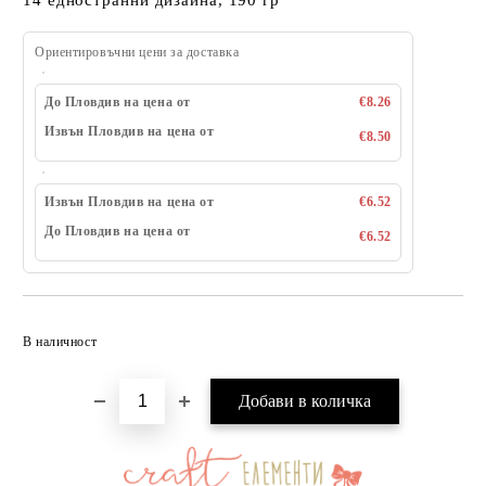
14 едностранни дизайна, 190 гр
Ориентировъчни цени за доставка
До Пловдив на цена от
€8.26
Извън Пловдив на цена от
€8.50
Извън Пловдив на цена от
€6.52
До Пловдив на цена от
€6.52
Добави в желани
В наличност