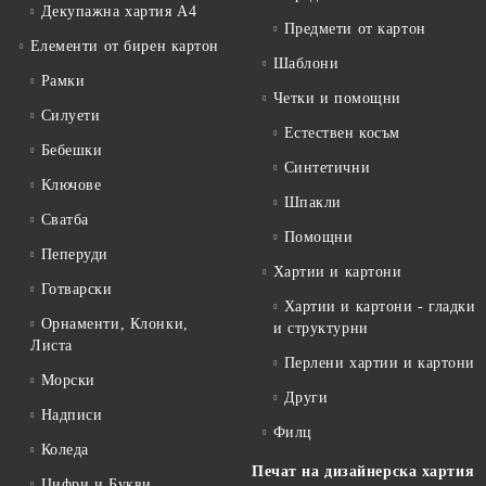
Декупажна хартия А4
Предмети от картон
Елементи от бирен картон
Шаблони
Рамки
Четки и помощни
Силуети
Естествен косъм
Бебешки
Синтетични
Ключове
Шпакли
Сватба
Помощни
Пеперуди
Хартии и картони
Готварски
Хартии и картони - гладки
Орнаменти, Клонки,
и структурни
Листа
Перлени хартии и картони
Морски
Други
Надписи
Филц
Коледа
Печат на дизайнерска хартия
Цифри и Букви