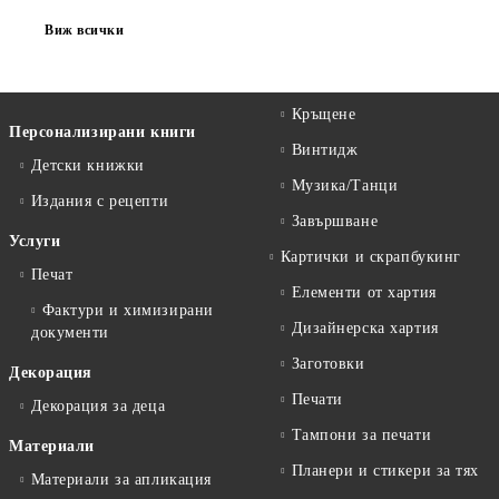
Виж всички
Кръщене
Персонализирани книги
Винтидж
Детски книжки
Музика/Танци
Издания с рецепти
Завършване
Услуги
Картички и скрапбукинг
Печат
Елементи от хартия
Фактури и химизирани
Дизайнерска хартия
документи
Заготовки
Декорация
Печати
Декорация за деца
Тампони за печати
Материали
Планери и стикери за тях
Материали за апликация