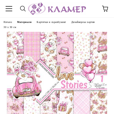
Начало
Материали
Картички и скрапбукинг
Дизайнерска хартия
30 х 30 см