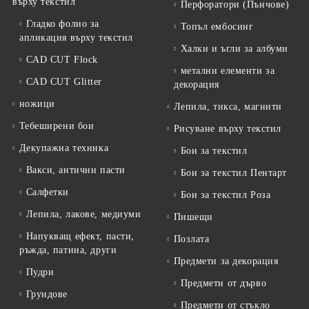
върху текстил
Перфоратори (Пънчове)
Гладко фолио за
Топъл ембосинг
апликация върху текстил
Халки и ъгли за албуми
CAD CUT Flock
метални елементи за
CAD CUT Glitter
декорация
ножици
Лепила, тикса, магнити
Тебеширени бои
Рисуване върху текстил
Декупажна техника
Бои за текстил
Вакси, антични пасти
Бои за текстил Пентарт
Салфетки
Бои за текстил Роза
Лепила, лакове, медиуми
Пишещи
Напукващ ефект, пасти,
Позлата
ръжда, патина, други
Предмети за декорация
Пудри
Предмети от дърво
Грундове
Предмети от стъкло