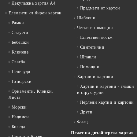
Декупажна хартия А4
Предмети от картон
Елементи от бирен картон
Шаблони
Рамки
Четки и помощни
Силуети
Естествен косъм
Бебешки
Синтетични
Ключове
Шпакли
Сватба
Помощни
Пеперуди
Хартии и картони
Готварски
Хартии и картони - гладки
Орнаменти, Клонки,
и структурни
Листа
Перлени хартии и картони
Морски
Други
Надписи
Филц
Коледа
Печат на дизайнерска хартия
Цифри и Букви