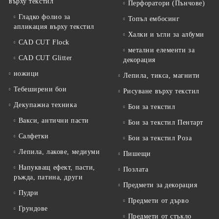
върху текстил
Перфоратори (Пънчове)
Гладко фолио за
Топъл ембосинг
апликация върху текстил
Халки и ъгли за албуми
CAD CUT Flock
метални елементи за
CAD CUT Glitter
декорация
ножици
Лепила, тикса, магнити
Тебеширени бои
Рисуване върху текстил
Декупажна техника
Бои за текстил
Вакси, антични пасти
Бои за текстил Пентарт
Салфетки
Бои за текстил Роза
Лепила, лакове, медиуми
Пишещи
Напукващ ефект, пасти,
Позлата
ръжда, патина, други
Предмети за декорация
Пудри
Предмети от дърво
Грундове
Предмети от стъкло