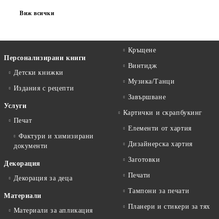
Виж всички
Кръщене
Персонализирани книги
Винтидж
Детски книжки
Музика/Танци
Издания с рецепти
Завършване
Услуги
Картички и скрапбукинг
Печат
Елементи от хартия
Фактури и химизирани
Дизайнерска хартия
документи
Заготовки
Декорация
Печати
Декорация за деца
Тампони за печати
Материали
Планери и стикери за тях
Материали за апликация