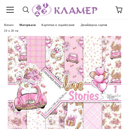
Начало
Материали
Картички и скрапбукинг
Дизайнерска хартия
20 х 20 см