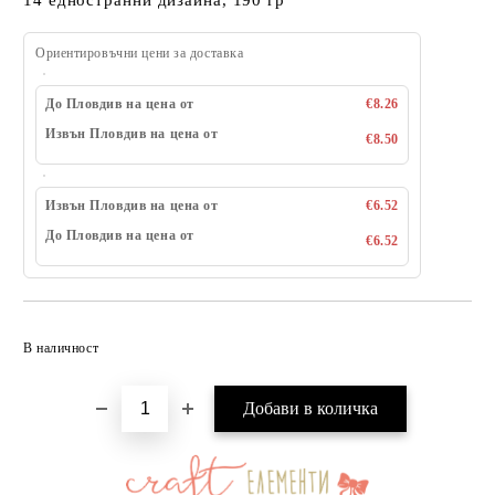
14 едностранни дизайна, 190 гр
Ориентировъчни цени за доставка
До Пловдив на цена от
€8.26
Извън Пловдив на цена от
€8.50
Извън Пловдив на цена от
€6.52
До Пловдив на цена от
€6.52
Добави в желани
В наличност