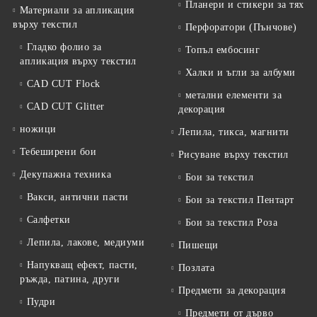
Планери и стикери за тях
Материали за апликация
върху текстил
Перфоратори (Пънчове)
Гладко фолио за
Топъл ембосинг
апликация върху текстил
Халки и ъгли за албуми
CAD CUT Flock
метални елементи за
CAD CUT Glitter
декорация
ножици
Лепила, тикса, магнити
Тебеширени бои
Рисуване върху текстил
Декупажна техника
Бои за текстил
Вакси, антични пасти
Бои за текстил Пентарт
Салфетки
Бои за текстил Роза
Лепила, лакове, медиуми
Пишещи
Напукващ ефект, пасти,
Позлата
ръжда, патина, други
Предмети за декорация
Пудри
Предмети от дърво