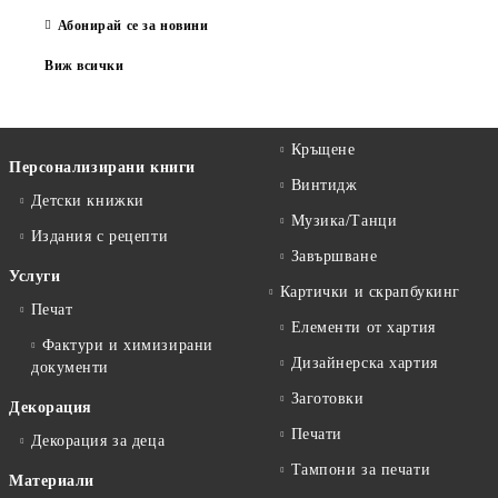
Абонирай се за новини
Виж всички
Кръщене
Персонализирани книги
Винтидж
Детски книжки
Музика/Танци
Издания с рецепти
Завършване
Услуги
Картички и скрапбукинг
Печат
Елементи от хартия
Фактури и химизирани
Дизайнерска хартия
документи
Заготовки
Декорация
Печати
Декорация за деца
Тампони за печати
Материали