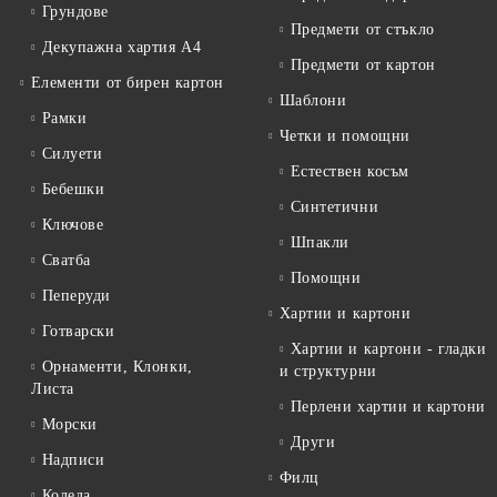
Грундове
Предмети от стъкло
Декупажна хартия А4
Предмети от картон
Елементи от бирен картон
Шаблони
Рамки
Четки и помощни
Силуети
Естествен косъм
Бебешки
Синтетични
Ключове
Шпакли
Сватба
Помощни
Пеперуди
Хартии и картони
Готварски
Хартии и картони - гладки
Орнаменти, Клонки,
и структурни
Листа
Перлени хартии и картони
Морски
Други
Надписи
Филц
Коледа