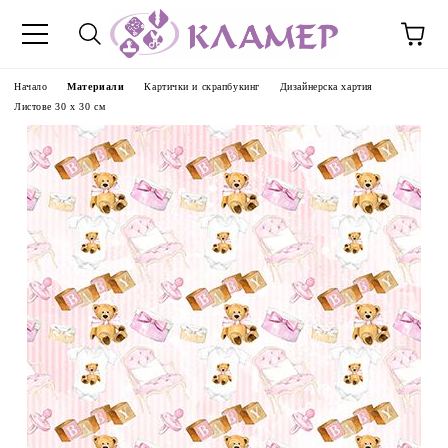
Начало
Материали
Картички и скрапбукинг
Дизайнерска хартия
Листове 30 х 30 см