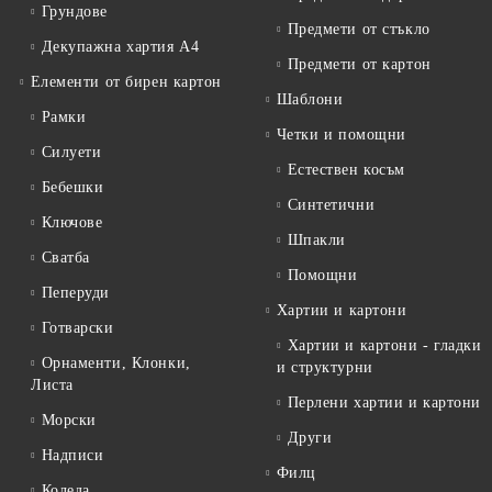
Грундове
Предмети от стъкло
Декупажна хартия А4
Предмети от картон
Елементи от бирен картон
Шаблони
Рамки
Четки и помощни
Силуети
Естествен косъм
Бебешки
Синтетични
Ключове
Шпакли
Сватба
Помощни
Пеперуди
Хартии и картони
Готварски
Хартии и картони - гладки
Орнаменти, Клонки,
и структурни
Листа
Перлени хартии и картони
Морски
Други
Надписи
Филц
Коледа