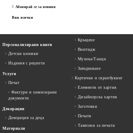
Абонирай се за новини
Виж всички
Кръщене
Персонализирани книги
Винтидж
Детски книжки
Музика/Танци
Издания с рецепти
Завършване
Услуги
Картички и скрапбукинг
Печат
Елементи от хартия
Фактури и химизирани
Дизайнерска хартия
документи
Заготовки
Декорация
Печати
Декорация за деца
Тампони за печати
Материали