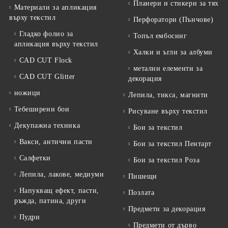
Планери и стикери за тях
Материали за апликация
върху текстил
Перфоратори (Пънчове)
Гладко фолио за
Топъл ембосинг
апликация върху текстил
Халки и ъгли за албуми
CAD CUT Flock
метални елементи за
CAD CUT Glitter
декорация
ножици
Лепила, тикса, магнити
Тебеширени бои
Рисуване върху текстил
Декупажна техника
Бои за текстил
Вакси, антични пасти
Бои за текстил Пентарт
Салфетки
Бои за текстил Роза
Лепила, лакове, медиуми
Пишещи
Напукващ ефект, пасти,
Позлата
ръжда, патина, други
Предмети за декорация
Пудри
Предмети от дърво