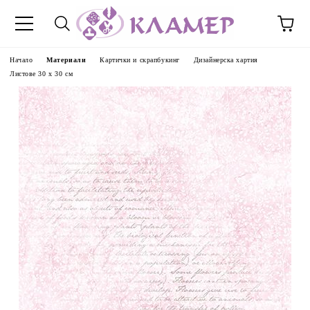
Начало
Материали
Картички и скрапбукинг
Дизайнерска хартия
Листове 30 х 30 см