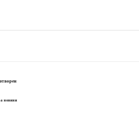
отворен
за новини