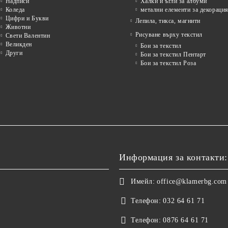
Надписи
Халки и ъгли за албуми
Коледа
метални елементи за декораци
Цифри и Букви
Лепила, тикса, магнити
Животни
Рисуване върху текстил
Свети Валентин
Великден
Бои за текстил
Други
Бои за текстил Пентарт
Бои за текстил Роза
Информация за контакти:
Имейл:
office@klamerbg.com
Телефон:
032 64 61 71
Телефон:
0876 64 61 71