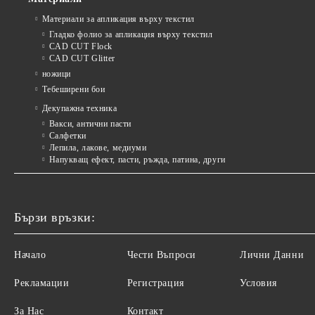
Материали за апликация върху текстил
Гладко фолио за апликация върху текстил
CAD CUT Flock
CAD CUT Glitter
ножици
Тебеширени бои
Декупажна техника
Вакси, антични пасти
Салфетки
Лепила, лакове, медиуми
Напукващ ефект, пасти, ръжда, патина, други
Бързи връзки:
Начало
Чести Въпроси
Лични Данни
Рекламации
Регистрация
Условия
За Нас
Контакт