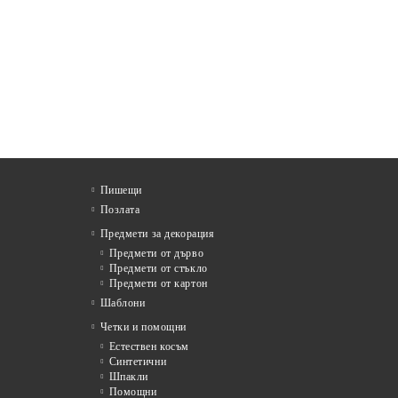
Пишещи
Позлата
Предмети за декорация
Предмети от дърво
Предмети от стъкло
Предмети от картон
Шаблони
Четки и помощни
Естествен косъм
Синтетични
Шпакли
Помощни