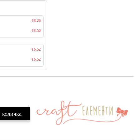
€8.26
€8.50
€6.52
€6.52
Добави в желани