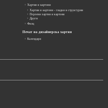
я
Хартии и картони
Хартии и картони - гладки и структурни
Перлени хартии и картони
Други
Филц
Печат на дизайнерска хартия
Календари