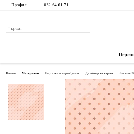
Профил
032 64 61 71
Персо
Начало
Материали
Картички и скрапбукинг
Дизайнерска хартия
Листове 3