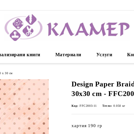
нализирани книги
Материали
Услуги
Ко
0 х 30 см
Design Paper Brai
30x30 cm - FFC200
Код:
FFC2003-11
Тегло:
0.050
кг
хартия 190 гр