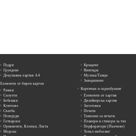
Пудри
Кръщене
Грундове
Винтидж
Декупажна хартия А4
Музика/Танци
Завършване
Елементи от бирен картон
Картички и скрапбукинг
Рамки
Силуети
Елементи от хартия
Бебешки
Дизайнерска хартия
Ключове
Заготовки
Сватба
Печати
Пеперуди
Тампони за печати
Готварски
Планери и стикери за тях
Орнаменти, Клонки, Листа
Перфоратори (Пънчове)
Морски
Топъл ембосинг