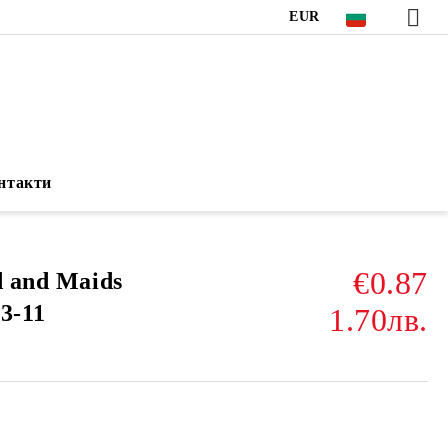
EUR
нтакти
€0.87
d and Maids
3-11
1.70лв.