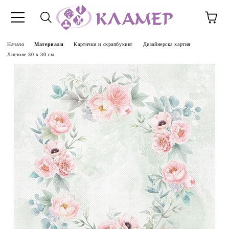
Начало
Материали
Картички и скрапбукинг
Дизайнерска хартия
Листове 30 х 30 см