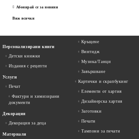
Абонирай се за новини
Виж всички
Кръщене
Персонализирани книги
Винтидж
Детски книжки
Музика/Танци
Издания с рецепти
Завършване
Услуги
Картички и скрапбукинг
Печат
Елементи от хартия
Фактури и химизирани
Дизайнерска хартия
документи
Заготовки
Декорация
Печати
Декорация за деца
Тампони за печати
Материали