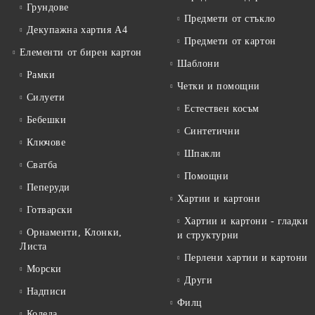
Грундове
Предмети от стъкло
Декупажна хартия А4
Предмети от картон
Елементи от бирен картон
Шаблони
Рамки
Четки и помощни
Силуети
Естествен косъм
Бебешки
Синтетични
Ключове
Шпакли
Сватба
Помощни
Пеперуди
Хартии и картони
Готварски
Хартии и картони - гладки
Орнаменти, Клонки,
и структурни
Листа
Перлени хартии и картони
Морски
Други
Надписи
Филц
Коледа