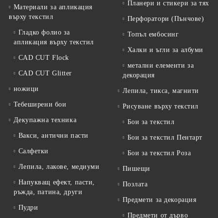
Планери и стикери за тях
Материали за апликация
върху текстил
Перфоратори (Пънчове)
Гладко фолио за
Топъл ембосинг
апликация върху текстил
Халки и ъгли за албуми
CAD CUT Flock
метални елементи за
CAD CUT Glitter
декорация
ножици
Лепила, тикса, магнити
Тебеширени бои
Рисуване върху текстил
Декупажна техника
Бои за текстил
Вакси, антични пасти
Бои за текстил Пентарт
Салфетки
Бои за текстил Роза
Лепила, лакове, медиуми
Пишещи
Напукващ ефект, пасти,
Позлата
ръжда, патина, други
Предмети за декорация
Пудри
Предмети от дърво