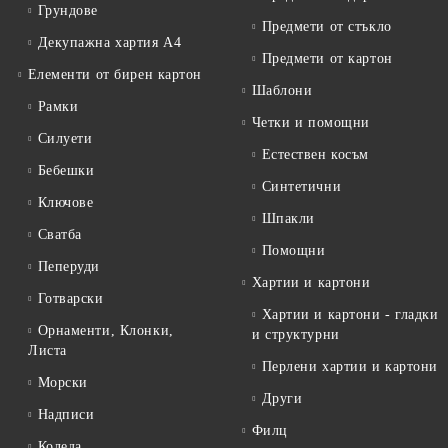
Грундове
Предмети от стъкло
Декупажна хартия А4
Предмети от картон
Елементи от бирен картон
Шаблони
Рамки
Четки и помощни
Силуети
Естествен косъм
Бебешки
Синтетични
Ключове
Шпакли
Сватба
Помощни
Пеперуди
Хартии и картони
Готварски
Хартии и картони - гладки
Орнаменти, Клонки,
и структурни
Листа
Перлени хартии и картони
Морски
Други
Надписи
Филц
Коледа