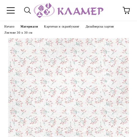
Начало
Материали
Картички и скрапбукинг
Дизайнерска хартия
Листове 30 х 30 см