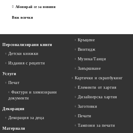
Абонирай се за новини
Виж всички
Кръщене
Персонализирани книги
Винтидж
Детски книжки
Музика/Танци
Издания с рецепти
Завършване
Услуги
Картички и скрапбукинг
Печат
Елементи от хартия
Фактури и химизирани
Дизайнерска хартия
документи
Заготовки
Декорация
Печати
Декорация за деца
Тампони за печати
Материали