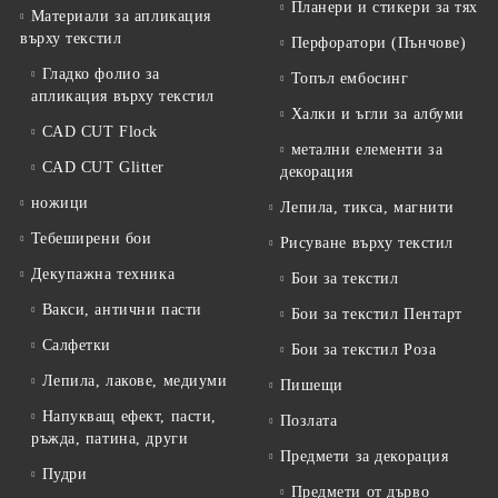
Планери и стикери за тях
Материали за апликация
върху текстил
Перфоратори (Пънчове)
Гладко фолио за
Топъл ембосинг
апликация върху текстил
Халки и ъгли за албуми
CAD CUT Flock
метални елементи за
CAD CUT Glitter
декорация
ножици
Лепила, тикса, магнити
Тебеширени бои
Рисуване върху текстил
Декупажна техника
Бои за текстил
Вакси, антични пасти
Бои за текстил Пентарт
Салфетки
Бои за текстил Роза
Лепила, лакове, медиуми
Пишещи
Напукващ ефект, пасти,
Позлата
ръжда, патина, други
Предмети за декорация
Пудри
Предмети от дърво