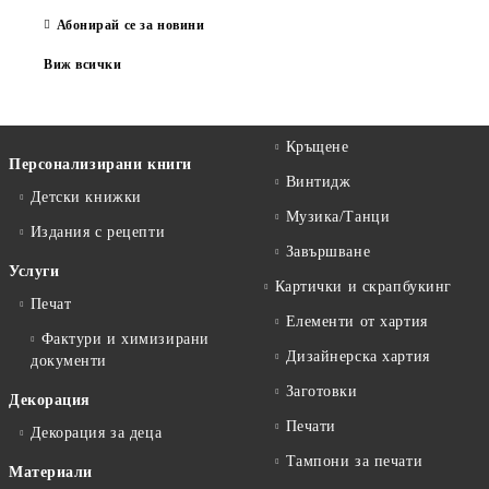
Абонирай се за новини
Виж всички
Кръщене
Персонализирани книги
Винтидж
Детски книжки
Музика/Танци
Издания с рецепти
Завършване
Услуги
Картички и скрапбукинг
Печат
Елементи от хартия
Фактури и химизирани
Дизайнерска хартия
документи
Заготовки
Декорация
Печати
Декорация за деца
Тампони за печати
Материали