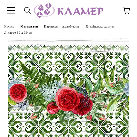
Начало
Материали
Картички и скрапбукинг
Дизайнерска хартия
Листове 30 х 30 см