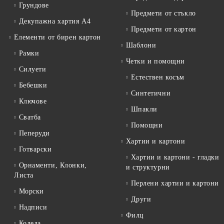
Грундове
Предмети от стъкло
Декупажна хартия А4
Предмети от картон
Елементи от бирен картон
Шаблони
Рамки
Четки и помощни
Силуети
Естествен косъм
Бебешки
Синтетични
Ключове
Шпакли
Сватба
Помощни
Пеперуди
Хартии и картони
Готварски
Хартии и картони - гладки
Орнаменти, Клонки,
и структурни
Листа
Перлени хартии и картони
Морски
Други
Надписи
Филц
Коледа