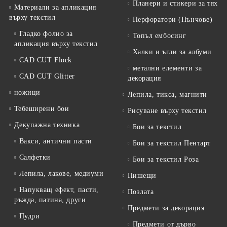
Планери и стикери за тях
Материали за апликация
върху текстил
Перфоратори (Пънчове)
Гладко фолио за
Топъл ембосинг
апликация върху текстил
Халки и ъгли за албуми
CAD CUT Flock
метални елементи за
CAD CUT Glitter
декорация
ножици
Лепила, тикса, магнити
Тебеширени бои
Рисуване върху текстил
Декупажна техника
Бои за текстил
Вакси, антични пасти
Бои за текстил Пентарт
Салфетки
Бои за текстил Роза
Лепила, лакове, медиуми
Пишещи
Напукващ ефект, пасти,
Позлата
ръжда, патина, други
Предмети за декорация
Пудри
Предмети от дърво