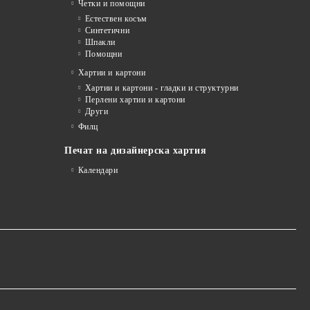
Четки и помощни
Естествен косъм
Синтетични
Шпакли
Помощни
я
Хартии и картони
Хартии и картони - гладки и структурни
Перлени хартии и картони
Други
Филц
Печат на дизайнерска хартия
Календари