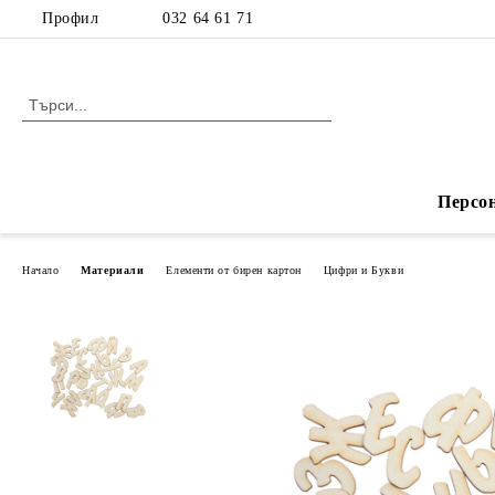
Профил
032 64 61 71
Персо
Начало
Материали
Елементи от бирен картон
Цифри и Букви