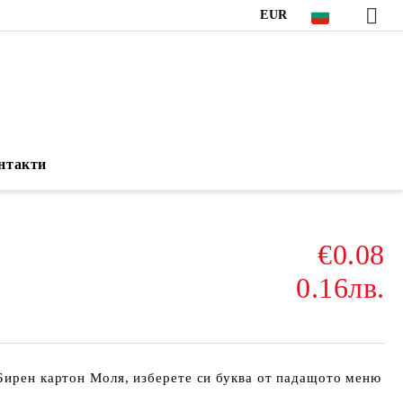
EUR
нтакти
€0.08
0.16лв.
Бирен картон Моля, изберете си буква от падащото меню