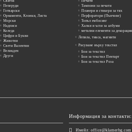
Сватба
Печати
Пеперуди
Тампони за печати
Готварски
Планери и стикери за тях
Орнаменти, Клонки, Листа
Перфоратори (Пънчове)
Морски
Топъл ембосинг
Надписи
Халки и ъгли за албуми
Коледа
метални елементи за декораци
Цифри и Букви
Лепила, тикса, магнити
Животни
Рисуване върху текстил
Свети Валентин
Великден
Бои за текстил
Други
Бои за текстил Пентарт
Бои за текстил Роза
Информация за контакти:
Имейл:
office@klamerbg.com