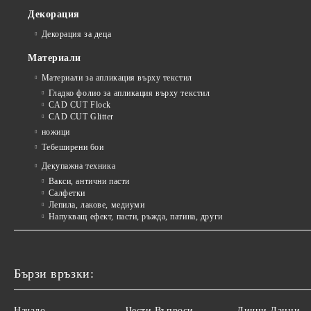
Декорация
Декорация за деца
Материали
Материали за апликация върху текстил
Гладко фолио за апликация върху текстил
CAD CUT Flock
CAD CUT Glitter
ножици
Тебеширени бои
Декупажна техника
Вакси, антични пасти
Салфетки
Лепила, лакове, медиуми
Напукващ ефект, пасти, ръжда, патина, други
Бързи връзки:
Начало
Чести Въпроси
Лични Данни