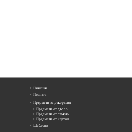
Пишещи
Позлата
Предмети за декорация
Предмети от дърво
Предмети от стъкло
Предмети от картон
Шаблони