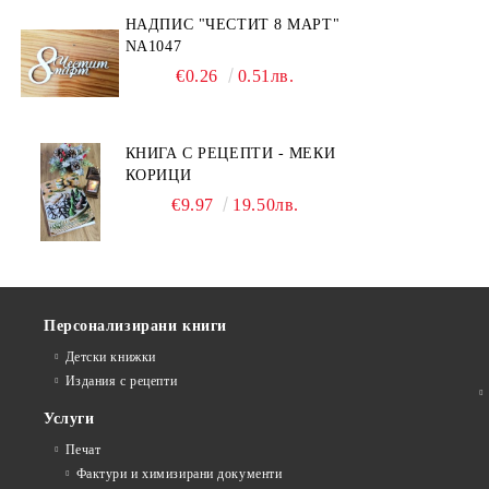
НАДПИС "ЧЕСТИТ 8 МАРТ"
NA1047
€0.26
0.51лв.
КНИГА С РЕЦЕПТИ - МЕКИ
КОРИЦИ
€9.97
19.50лв.
Персонализирани книги
Детски книжки
Издания с рецепти
Услуги
Печат
Фактури и химизирани документи