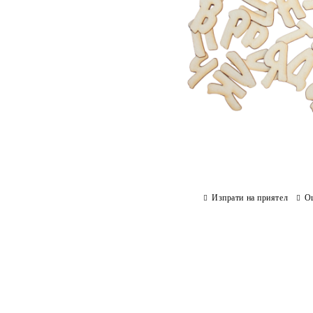
Изпрати на приятел
О