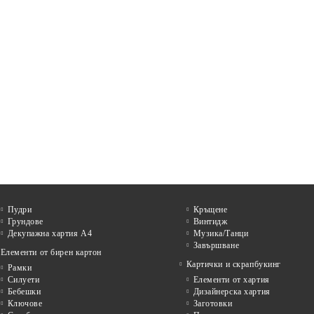
Пудри
Кръщене
Грундове
Винтидж
Декупажна хартия А4
Музика/Танци
Завършване
Елементи от бирен картон
Картички и скрапбукинг
Рамки
Силуети
Елементи от хартия
Бебешки
Дизайнерска хартия
Ключове
Заготовки