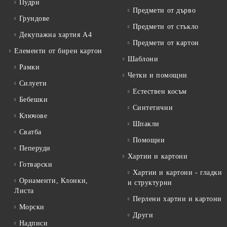
Пудри
Предмети от дърво
Грундове
Предмети от стъкло
Декупажна хартия А4
Предмети от картон
Елементи от бирен картон
Шаблони
Рамки
Четки и помощни
Силуети
Естествен косъм
Бебешки
Синтетични
Ключове
Шпакли
Сватба
Помощни
Пеперуди
Хартии и картони
Готварски
Хартии и картони - гладки
Орнаменти, Клонки,
и структурни
Листа
Перлени хартии и картони
Морски
Други
Надписи