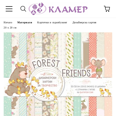
Начало
Материали
Картички и скрапбукинг
Дизайнерска хартия
20 х 20 см