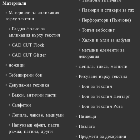
Тампони за печати
Материали
Планери и стикери за тях
Материали за апликация
върху текстил
Перфоратори (Пънчове)
Гладко фолио за
Топъл ембосинг
апликация върху текстил
Халки и ъгли за албуми
CAD CUT Flock
метални елементи за
CAD CUT Glitter
декорация
ножици
Лепила, тикса, магнити
Тебеширени бои
Рисуване върху текстил
Декупажна техника
Бои за текстил
Вакси, антични пасти
Бои за текстил Пентарт
Салфетки
Бои за текстил Роза
Лепила, лакове, медиуми
Пишещи
Напукващ ефект, пасти,
Позлата
ръжда, патина, други
Предмети за декорация