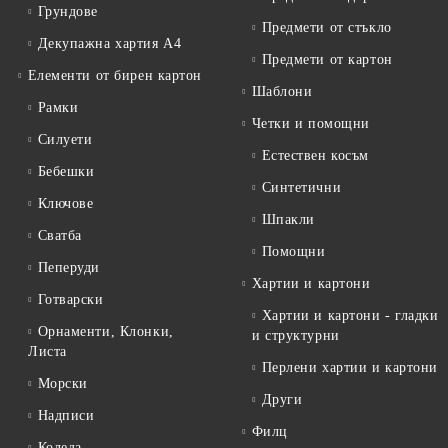
Грундове
Предмети от стъкло
Декупажна хартия А4
Предмети от картон
Елементи от бирен картон
Шаблони
Рамки
Четки и помощни
Силуети
Естествен косъм
Бебешки
Синтетични
Ключове
Шпакли
Сватба
Помощни
Пеперуди
Хартии и картони
Готварски
Хартии и картони - гладки
Орнаменти, Клонки,
и структурни
Листа
Перлени хартии и картони
Морски
Други
Надписи
Филц
Коледа