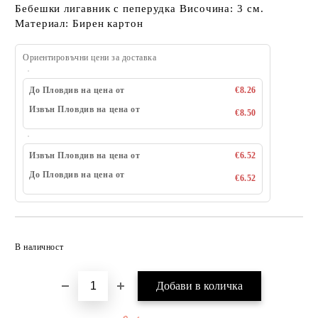
Бебешки лигавник с пеперудка Височина: 3 см.
Материал: Бирен картон
Ориентировъчни цени за доставка
До Пловдив на цена от
€8.26
Извън Пловдив на цена от
€8.50
Извън Пловдив на цена от
€6.52
До Пловдив на цена от
€6.52
Добави в желани
В наличност