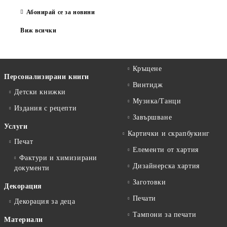
Абонирай се за новини
Виж всички
Кръщене
Персонализирани книги
Винтидж
Детски книжки
Музика/Танци
Издания с рецепти
Завършване
Услуги
Картички и скрапбукинг
Печат
Елементи от хартия
Фактури и химизирани
Дизайнерска хартия
документи
Заготовки
Декорация
Печати
Декорация за деца
Тампони за печати
Материали