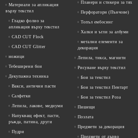
Планери и стикери за тях
Материали за апликация
върху текстил
Перфоратори (Пънчове)
Гладко фолио за
Топъл ембосинг
апликация върху текстил
Халки и ъгли за албуми
CAD CUT Flock
метални елементи за
CAD CUT Glitter
декорация
ножици
Лепила, тикса, магнити
Тебеширени бои
Рисуване върху текстил
Декупажна техника
Бои за текстил
Вакси, антични пасти
Бои за текстил Пентарт
Салфетки
Бои за текстил Роза
Лепила, лакове, медиуми
Пишещи
Напукващ ефект, пасти,
Позлата
ръжда, патина, други
Предмети за декорация
Пудри
Предмети от дърво