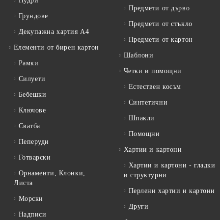
Пудри
Предмети от дърво
Грундове
Предмети от стъкло
Декупажна хартия А4
Предмети от картон
Елементи от бирен картон
Шаблони
Рамки
Четки и помощни
Силуети
Естествен косъм
Бебешки
Синтетични
Ключове
Шпакли
Сватба
Помощни
Пеперуди
Хартии и картони
Готварски
Хартии и картони - гладки
Орнаменти, Клонки,
и структурни
Листа
Перлени хартии и картони
Морски
Други
Надписи