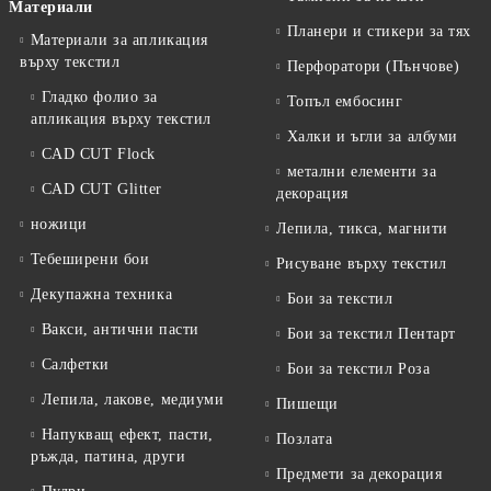
Материали
Планери и стикери за тях
Материали за апликация
върху текстил
Перфоратори (Пънчове)
Гладко фолио за
Топъл ембосинг
апликация върху текстил
Халки и ъгли за албуми
CAD CUT Flock
метални елементи за
CAD CUT Glitter
декорация
ножици
Лепила, тикса, магнити
Тебеширени бои
Рисуване върху текстил
Декупажна техника
Бои за текстил
Вакси, антични пасти
Бои за текстил Пентарт
Салфетки
Бои за текстил Роза
Лепила, лакове, медиуми
Пишещи
Напукващ ефект, пасти,
Позлата
ръжда, патина, други
Предмети за декорация