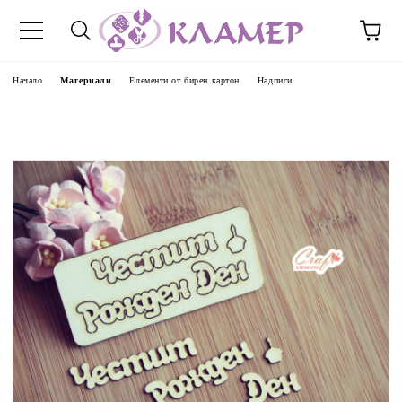
Начало
Материали
Елементи от бирен картон
Надписи