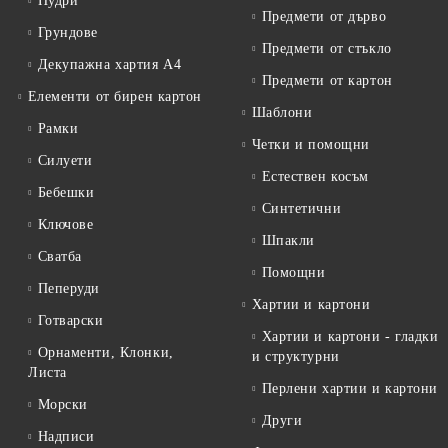
Пудри
Предмети от дърво
Грундове
Предмети от стъкло
Декупажна хартия А4
Предмети от картон
Елементи от бирен картон
Шаблони
Рамки
Четки и помощни
Силуети
Естествен косъм
Бебешки
Синтетични
Ключове
Шпакли
Сватба
Помощни
Пеперуди
Хартии и картони
Готварски
Хартии и картони - гладки
Орнаменти, Клонки,
и структурни
Листа
Перлени хартии и картони
Морски
Други
Надписи