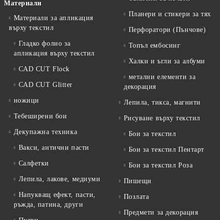
Материали
Планери и стикери за тях
Материали за апликация
върху текстил
Перфоратори (Пънчове)
Гладко фолио за
Топъл ембосинг
апликация върху текстил
Халки и ъгли за албуми
CAD CUT Flock
метални елементи за
CAD CUT Glitter
декорация
ножици
Лепила, тикса, магнити
Тебеширени бои
Рисуване върху текстил
Декупажна техника
Бои за текстил
Вакси, антични пасти
Бои за текстил Пентарт
Салфетки
Бои за текстил Роза
Лепила, лакове, медиуми
Пишещи
Напукващ ефект, пасти,
Позлата
ръжда, патина, други
Предмети за декорация