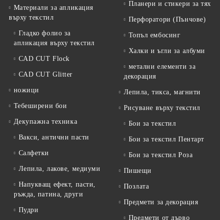
Планери и стикери за тях
Материали за апликация
върху текстил
Перфоратори (Пънчове)
Гладко фолио за
Топъл ембосинг
апликация върху текстил
Халки и ъгли за албуми
CAD CUT Flock
метални елементи за
CAD CUT Glitter
декорация
ножици
Лепила, тикса, магнити
Тебеширени бои
Рисуване върху текстил
Декупажна техника
Бои за текстил
Вакси, антични пасти
Бои за текстил Пентарт
Салфетки
Бои за текстил Роза
Лепила, лакове, медиуми
Пишещи
Напукващ ефект, пасти,
Позлата
ръжда, патина, други
Предмети за декорация
Пудри
Предмети от дърво