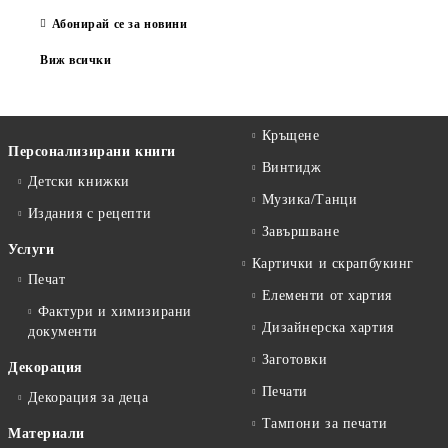
Абонирай се за новини
Виж всички
Кръщене
Персонализирани книги
Винтидж
Детски книжки
Музика/Танци
Издания с рецепти
Завършване
Услуги
Картички и скрапбукинг
Печат
Елементи от хартия
Фактури и химизирани
Дизайнерска хартия
документи
Заготовки
Декорация
Печати
Декорация за деца
Тампони за печати
Материали