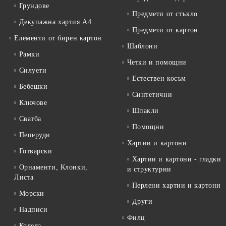
Грундове
Предмети от стъкло
Декупажна хартия А4
Предмети от картон
Елементи от бирен картон
Шаблони
Рамки
Четки и помощни
Силуети
Естествен косъм
Бебешки
Синтетични
Ключове
Шпакли
Сватба
Помощни
Пеперуди
Хартии и картони
Готварски
Хартии и картони - гладки
Орнаменти, Клонки,
и структурни
Листа
Перлени хартии и картони
Морски
Други
Надписи
Филц
Коледа