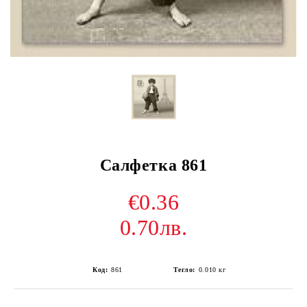
Салфетка 861
€0.36
0.70лв.
Код:
861
Тегло:
0.010
кг