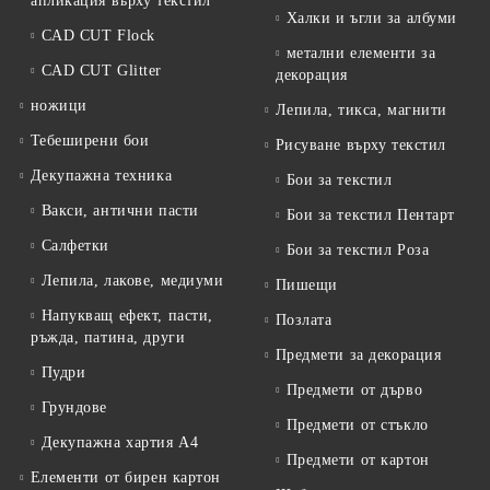
апликация върху текстил
Халки и ъгли за албуми
CAD CUT Flock
метални елементи за
CAD CUT Glitter
декорация
ножици
Лепила, тикса, магнити
Тебеширени бои
Рисуване върху текстил
Декупажна техника
Бои за текстил
Вакси, антични пасти
Бои за текстил Пентарт
Салфетки
Бои за текстил Роза
Лепила, лакове, медиуми
Пишещи
Напукващ ефект, пасти,
Позлата
ръжда, патина, други
Предмети за декорация
Пудри
Предмети от дърво
Грундове
Предмети от стъкло
Декупажна хартия А4
Предмети от картон
Елементи от бирен картон