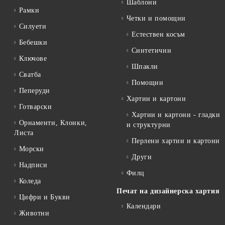
Шаблони
Рамки
Четки и помощни
Силуети
Естествен косъм
Бебешки
Синтетични
Ключове
Шпакли
Сватба
Помощни
Пеперуди
Хартии и картони
Готварски
Хартии и картони - гладки
Орнаменти, Клонки,
и структурни
Листа
Перлени хартии и картони
Морски
Други
Надписи
Филц
Коледа
Печат на дизайнерска хартия
Цифри и Букви
Календари
Животни