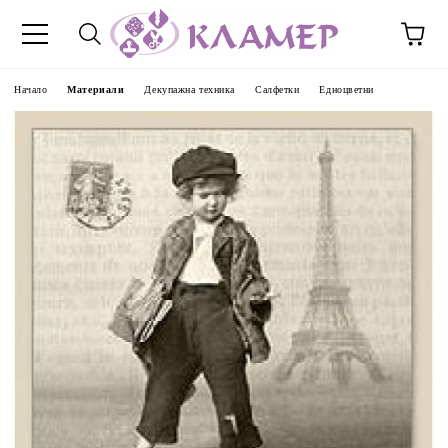
Начало
Материали
Декупажна техника
Салфетки
Едноцветни