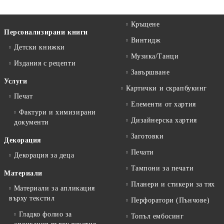
Кръщене
Персонализирани книги
Винтидж
Детски книжки
Музика/Танци
Издания с рецепти
Завършване
Услуги
Картички и скрапбукинг
Печат
Елементи от хартия
Фактури и химизирани
Дизайнерска хартия
документи
Заготовки
Декорация
Печати
Декорация за деца
Тампони за печати
Материали
Планери и стикери за тях
Материали за апликация
върху текстил
Перфоратори (Пънчове)
Гладко фолио за
Топъл ембосинг