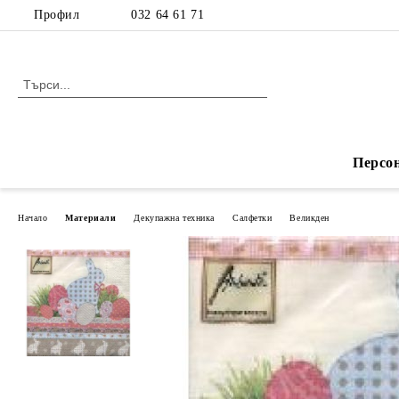
Профил
032 64 61 71
Персо
Начало
Материали
Декупажна техника
Салфетки
Великден