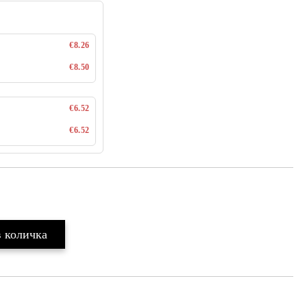
€8.26
€8.50
€6.52
€6.52
Добави в желани