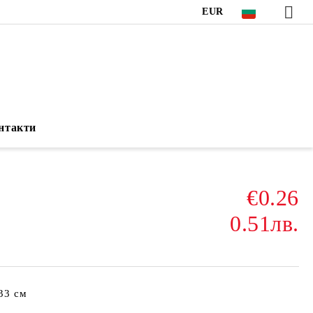
EUR
нтакти
€0.26
0.51лв.
 33 см