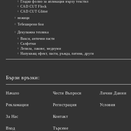
Гладко фолио за апликация върху текстил
CAD CUT Flock
CAD CUT Glitter
ножици
Тебеширени бои
Декупажна техника
Вакси, антични пасти
Салфетки
Лепила, лакове, медиуми
Напукващ ефект, пасти, ръжда, патина, други
Бързи връзки:
Начало
Чести Въпроси
Лични Данни
Рекламации
Регистрация
Условия
За Нас
Контакт
Вход
Търсене