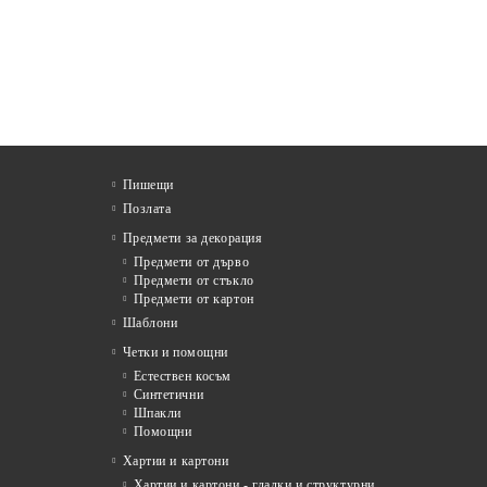
Пишещи
Позлата
Предмети за декорация
Предмети от дърво
Предмети от стъкло
Предмети от картон
Шаблони
Четки и помощни
Естествен косъм
Синтетични
Шпакли
Помощни
я
Хартии и картони
Хартии и картони - гладки и структурни