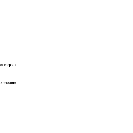
отворен
за новини