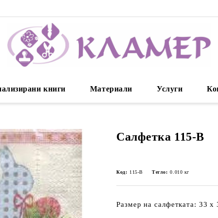
нализирани книги
Материали
Услуги
Ко
Салфетка 115-B
Код:
115-B
Тегло:
0.010
кг
Размер на салфетката: 33 х