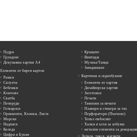
Пудри
Кръщене
Грундове
Винтидж
Декупажна хартия А4
Музика/Танци
Завършване
Елементи от бирен картон
Картички и скрапбукинг
Рамки
Силуети
Елементи от хартия
Бебешки
Дизайнерска хартия
Ключове
Заготовки
Сватба
Печати
Пеперуди
Тампони за печати
Готварски
Планери и стикери за тях
Орнаменти, Клонки, Листа
Перфоратори (Пънчове)
Морски
Топъл ембосинг
Надписи
Халки и ъгли за албуми
Коледа
метални елементи за декораци
Цифри и Букви
Лепила, тикса, магнити